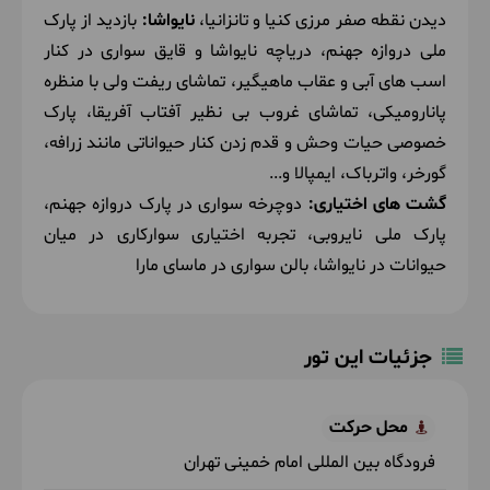
دیدن نقطه صفر مرزی کنیا و تانزانیا،
نایواشا:
بازدید از پارک
ملی دروازه جهنم، دریاچه نایواشا و قایق سواری در کنار
اسب های آبی و عقاب ماهیگیر، تماشای ریفت ولی با منظره
پانارومیکی، تماشای غروب بی نظیر آفتاب آفریقا، پارک
خصوصی حیات وحش و قدم زدن کنار حیواناتی مانند زرافه،
گورخر، واترباک، ایمپالا و...
گشت های اختیاری:
دوچرخه سواری در پارک دروازه جهنم،
پارک ملی نایروبی، تجربه اختیاری سوارکاری در میان
حیوانات در نایواشا، بالن سواری در ماسای مارا
جزئیات این تور
محل حرکت
فرودگاه بین المللی امام خمینی تهران