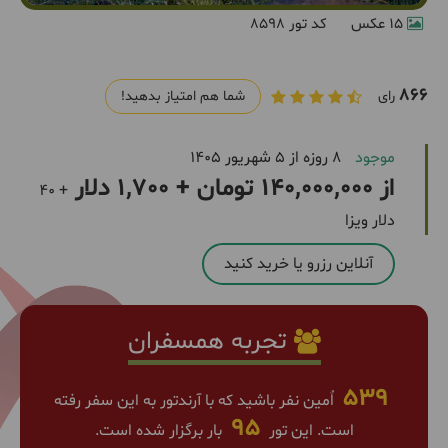
15 عکس
کد تور 8598
866
رای
شما هم امتیاز بدهید!
موجود
8 روزه از 5 شهریور 1405
از 140,000,000 تومان + 1,700 دلار
+ 40
دلار ویزا
آنلاین رزرو یا خرید کنید
تجربه همسفران
539
اٌمین نفر باشید که با آرندتور به این سفر رفته
95
است. این تور
بار برگزار شده است.