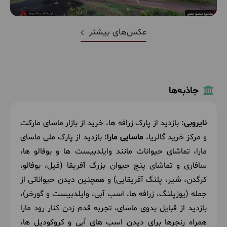
عکس‌های بیشتر
جاذبه‌ها
نایروبی:
بازدید از پارک زرافه ها، خرید از بازار ماسای مارکت
و مرکز خرید گالریا،
ماسایی مارا:
بازدید از پارک ملی ماسای
مارا، تماشای حیوانات مانند وایلدبیست ها و بوفالو ها،
سافاری و تماشای پنج حیوان بزرگ آفریقا (فیل، بوفالو،
کرگدن، شیر، پلنگ آفریقایی) و همچنین دیدن حیواناتی از
جمله (یوزپلنگ، زرافه ها، اسب آبی، وایلدبیست و گورخر)،
بازدید از قبایل بدوی ماسای، تجربه قدم زدن کنار رود مارا
همراه رنجرها برای دیدن اسب های آبی و کروکودیل ها،