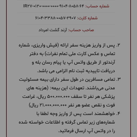
‎IR27-0120-0000-0000-9104-8058-64
6104-3388-0057-2907
آرند گشت امرداد
پس از واریز هزینه سفر ارائه (فیش واریزی، شماره
تماس و عکس کارت ملی تمام نفرات) به دفتر
آرندتور از طریق واتس آپ یا پیام رسان بله و
دریافت تاییدیه ثبت نام الزامی می باشد.
تمامی مسافرین در طول سفر دارای بیمه مسئولیت
مدنی می‌باشند. تعهدات این بیمه: (هزینه های
پزشکی هر نفر تا سقف 500.000.000 ریال، غرامت
فوت و نقص عضو هر نفر 21.000.000.000 ریال)
خواهشمند است پس از واریز وجه لطفا با
شماره‌های زیر تماس گرفته و اطلاعات خواسته شده
را در واتس آپ ارسال فرمائید.