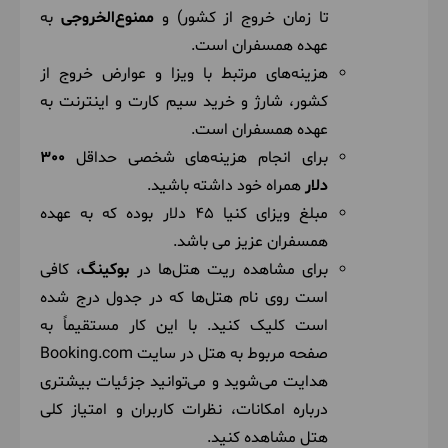
7
تا زمان خروج از کشور) و
ممنوع‌الخروجی
به
عهده همسفران است.
چهارشنبه
1405/06/11
September 2, 2026
|
هزینه‌های مرتبط با ویزا و عوارض خروج از
بعد از صرف صبحانه وقت آزاد برای عکاسی در محوطه
کشور، شارژ و خرید سیم کارت و اینترنت به
زیبای هتل دارید و به سمت نایروبی راهی می شویم و در
عهده همسفران است.
مسیر از نمای پانارومیک دره زیبای ریفت ولی دیدن
برای انجام هزینه‌های شخصی حداقل
300
می‌کنیم به نایروبی می‌رسیم و عصر راهی فرودگاه برای
دلار
همراه خود داشته باشید.
پرواز برگشت به ایران می شویم.
مبلغ ویزای کنیا 45 دلار بوده که به عهده
همسفران عزیز می باشد.
برای مشاهده ریت هتل‌ها در
بوکینگ
، کافی
است روی نام هتل‌ها که در جدول درج شده
8
است کلیک کنید. با این کار مستقیماً به
صفحه مربوط به هتل در سایت Booking.com
پنج‌شنبه
1405/06/12
September 3, 2026
|
هدایت می‌شوید و می‌توانید جزئیات بیشتری
با خاطراتی خوش به ایران می رسیم
درباره امکانات، نظرات کاربران و امتیاز کلی
هتل مشاهده کنید.