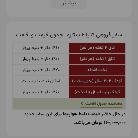
بیشــتر
2
سفر گروهی کنیا 4 ستاره
| جدول قیمت و اقامت
جمعه
1405/06/06
August 28, 2026
|
بعد از صرف صبحانه برای دیدن مرکز نگهداری از زرافه ها
اتاق 2 تخته (هر نفر)
1460 دلار + بلیط پرواز
(در این مکان میتوانیم به زرافه های زیبا غذا داده و با
اتاق 1 تخته (هر نفر)
1800 دلار + بلیط پرواز
آنها سلفی بگیریم) و بازار سنتی ماسای مارکت در مرکز
تخت اضافه
1420 دلار + بلیط پرواز
خرید گالریا می رویم، عصر وقت آزاد برای گشت های
اختیاری مانند پارک ملی نایروبی یا گشت در شهر زیبای
کودک ۲~۴ سال (بدون تخت)
امکان ثبت نام نیست
نایروبی خواهیم داشت.
کودک زیر 11 سال (با تخت)
1260 دلار + بلیط پرواز
مشاهده
جدول اقامت
در حال حاضر
قیمت بلیط هواپیما
برای این سفر حدود
140,000,000 تومان
می‌باشد.
3