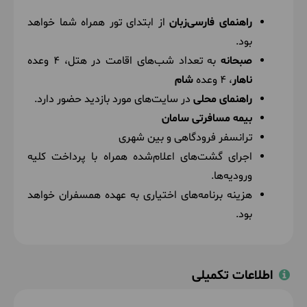
پس از صرف صبحانه برای دیدن پارک ملی ماسایی مارا
فرصت داریم از پنج حیوان بزرگ آفریقا (فیل، بوفالو،
راهنمای فارسی‌زبان
از ابتدای تور همراه شما خواهد
کرگدن، شیر، پلنگ آفریقایی) و همچنین یوزپلنگ، زرافه
بود.
ها، اسب آبی، وایلدبیست و گورخر و بسیاری از حیوانات
صبحانه
به تعداد شب‌های اقامت در هتل، 4 وعده
دیگر در این پارک ملی زیبا و دوست داشتنی دیدن کنیم
ناهار
، 4 وعده
شام
و پس از صرف ناهار در طبیعت کنار رودخانه مارا که یکی
راهنمای محلی
در سایت‌های مورد بازدید حضور دارد.
از زیستگاه های اصلی کروکودیل ها و اسب های آبی
بیمه مسافرتی سامان
است حدود 30 دقیقه پیاده روی خواهیم داشت و از
ترانسفر فرودگاهی و بین شهری
نقطه صفر مرزی کنیا و تانزانیا دیدن کرده و بعد از تجربه
اجرای گشت‌های اعلام‌شده همراه با پرداخت کلیه
خاطره انگیز این بخش از سفر برای صرف شام و
ورودیه‌ها.
استراحت به هتل برمی‌گردیم.
هزینه برنامه‌های اختیاری به عهده همسفران خواهد
بود.
اطلاعات تکمیلی
5