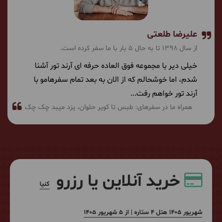
علیرضا طلعتی
از سال 1398 تا به حال 5 بار با ما سفر کرده است.
خیلی دیر با مجموعه فوق العاده حرفه ای آرند تور آشنا
شدم، اما خوشحالم که از الان به بعد تمام سفرهامو با
آرند تور خواهم رفت...
همراه ما در سفرهای:
طبس تا کویر حلوان
یزد میبد چک چک
خرید آنلاین یا رزرو
کنیا
شهریور 1405 هتل 4 ستاره | از 5 شهریور 1405