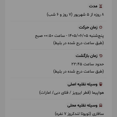
مدت
8 روزه از 5 شهریور (7 روز و 6 شب)
زمان حرکت
پنج‌شنبه
1405/06/05
- ساعت
00:50
صبح
(طبق ساعت درج شده در بلیط)
زمان بازگشت
حدود ساعت
22:45
(طبق ساعت درج شده در بلیط)
وسیله نقلیه اصلی
هواپیما
(قطر ایرویز / فلای دبی/ امارات)
وسیله نقلیه محلی
سافاری
(تویوتا لندکروز 7 نفره)