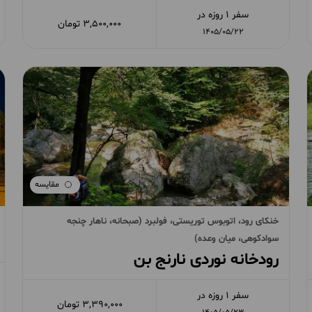
سفر 1 روزه در
3,500,000 تومان
1405/05/22
مقایسه
خنکای رود، اتوبوس توریستی، فولبرد (صبحانه، ناهار چنجه
سوادکوهی، میان وعده)
رودخانه نوردی نارنج بن
سفر 1 روزه در
3,390,000 تومان