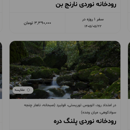
رودخانه نوردی نارنج بن
سفر 1 روزه در
3,390,000 تومان
1405/05/22
مقایسه
در امتداد رود، اتوبوس توریستی، فولبرد (صبحانه، ناهار چنجه
سوادکوهی، میان وعده)
رودخانه نوردی پلنگ دره