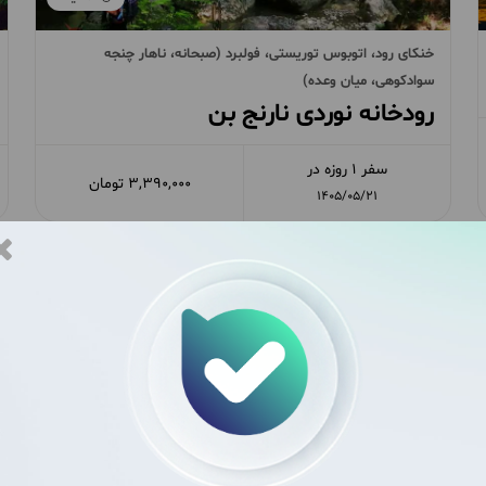
خنکای رود، اتوبوس توریستی، فولبرد (صبحانه، ناهار چنجه
سوادکوهی، میان وعده)
رودخانه نوردی نارنج بن
سفر 1 روزه در
3,390,000 تومان
1405/05/21
مقایسه