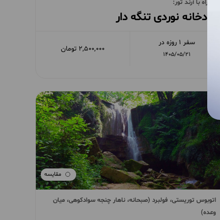
همراه با آرند تور:
رودخانه نوردی تنگه دار
سفر 1 روزه در
2,500,000 تومان
1405/05/21
مقایسه
اتوبوس توریستی، فولبرد (صبحانه، ناهار چنجه سوادکوهی، میان
وعده)