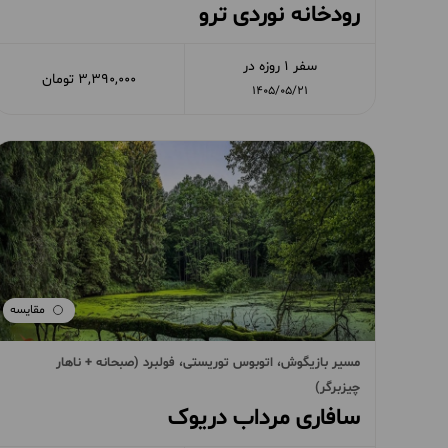
رودخانه نوردی ترو
سفر 1 روزه در
3,390,000 تومان
1405/05/21
مقایسه
مسیر بازیگوش، اتوبوس توریستی، فولبرد (صبحانه + ناهار
چیزبرگر)
سافاری مرداب دریوک