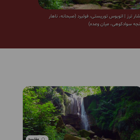
شار ترز | اتوبوس توریستی، فولبرد (صبحانه، ناهار
جه سوادکوهی، میان وعده)
مقایسه