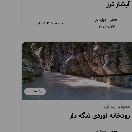
آبشار ترز
سفر 1 روزه در
3,500,000 تومان
1405/05/22
مقایسه
همراه با آرند تور:
رودخانه نوردی تنگه دار
سفر 1 روزه در