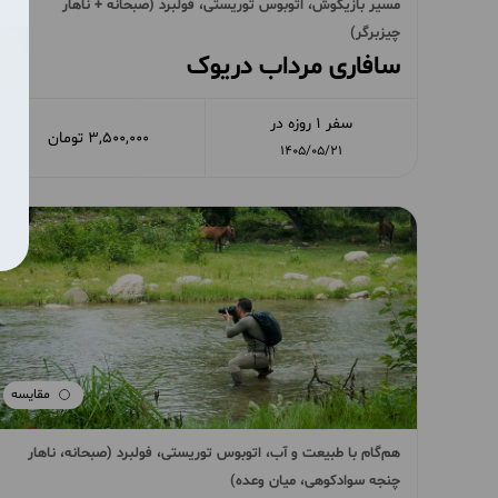
مسیر بازیگوش، اتوبوس توریستی، فولبرد (صبحانه + ناهار
چیزبرگر)
سافاری مرداب دریوک
سفر 1 روزه در
3,500,000 تومان
1405/05/21
مقایسه
هم‌گام با طبیعت و آب، اتوبوس توریستی، فولبرد (صبحانه، ناهار
چنجه سوادکوهی، میان وعده)