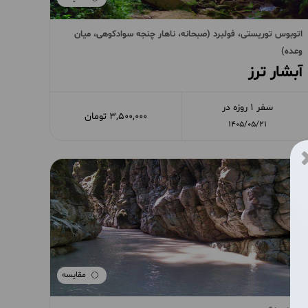
اتوبوس توریستی، فولبرد (صبحانه، ناهار چنجه سوادکوهی، میان
وعده)
آبشار ترز
سفر 1 روزه در
3,500,000 تومان
1405/05/21
مقایسه