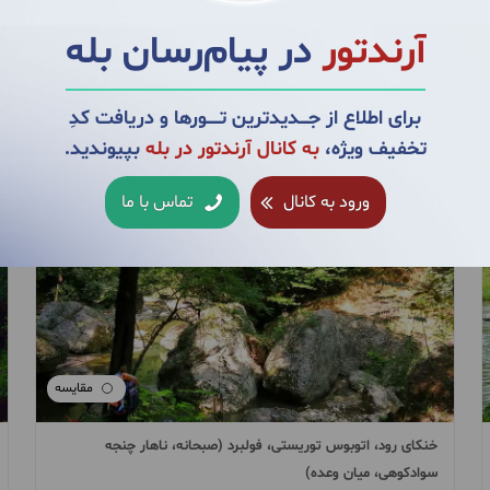
در امتداد رود، اتوبوس توریستی، فولبرد (صبحانه، ناهار چنجه
سوادکوهی، میان وعده)
آرندتور
در پیام‌رسان بله
رودخانه نوردی پلنگ دره
برای اطلاع از جــــدیدترین تــــــورها و دریافت کدِ
سفر 1 روزه در
3,500,000 تومان
تخفیف ویژه،
به کانال آرندتور در بله
بپیوندید.
1405/05/21
ورود به کانال
تماس با ما
مقایسه
خنکای رود، اتوبوس توریستی، فولبرد (صبحانه، ناهار چنجه
سوادکوهی، میان وعده)