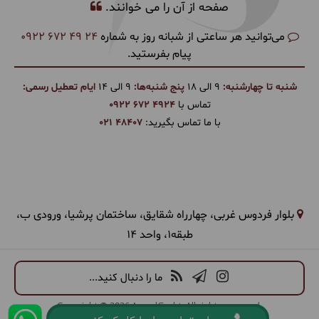
صفحه از آن را می خوانند.
می‌توانید هر ساعتی از شبانه روز به شماره
0922 672 49 24
پیام بفرستید.
شنبه تا چهارشنبه:
9 الی 18
پنج شنبه‌ها:
9 الی 14
ایام تعطیل رسمی:
تماس با
0922 672 4924
با ما تماس بگیرید:
021 48407
بلوار فردوس غربی، چهارراه شقایق، ساختمان پرشیا، ورودی ب،
طبقه1، واحد 14
ما را دنبال کنید...
Copyright © 2026 ArandGasht. All rights reserved.