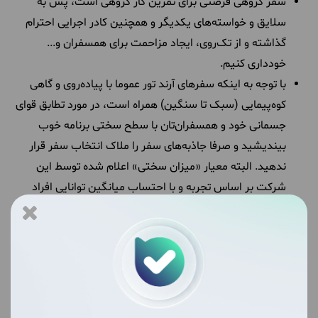
سفر گروهی فرصتی برای تمرین کار گروهی‌ است، پس به
سلا‌یق و خواسته‌های یکدیگر و همچنین کادر اجرایی احترام
‌گذاشته‌ و از تک‌روی، ایجاد مزاحمت برای همسفران و...
خودداری کنیم.
با توجه به اینکه سفرهای آرند تور عموما با پیاده‌روی و گاهی
کوه‌پیمایی (سبک تا سنگین) همراه است، در مورد تطابق قوای
جسمانی خود و همسفران‌تان با سطح سختی برنامه خوب
بیندیشید و صرفا جاذبه‌های سفر را ملاک انتخاب سفر قرار
ندهید. ‌البته ‌معیار ‌«‌میزان سختی‌»‌ ‌اعلام شده توسط این
شرکت بر اساس تجربه و با احتساب میانگین توانایی افراد
محاسبه شده و ‌یک ‌معیار‌ کاملا نسبی است‌؛‌ یک سفر برای
افراد مختلف با سطح توانایی‌های مختلف ممکن است متفاوت
باشد‌.
به منظور احترام به حقوق همسفران، کشیدن سیگار‌،‌ پیپ،
قلیان و...‌ در اماکن عمومی و همچنین همراه داشتن حیوانات
خانگی در سفر مجاز نیست.