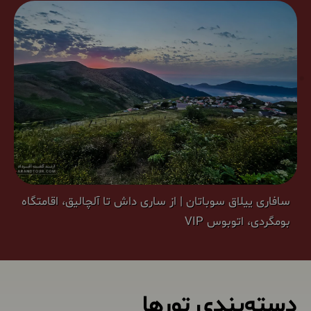
سافاری ییلاق سوباتان | از ساری داش تا آلچالیق، اقامتگاه
بومگردی، اتوبوس VIP
دسته‌بندی تورها