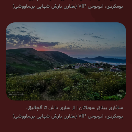
بومگردی، اتوبوس VIP (مقارن بارش شهابی برساووشی)
سافاری ییلاق سوباتان | از ساری داش تا آلچالیق،
بومگردی، اتوبوس VIP (مقارن بارش شهابی برساووشی)