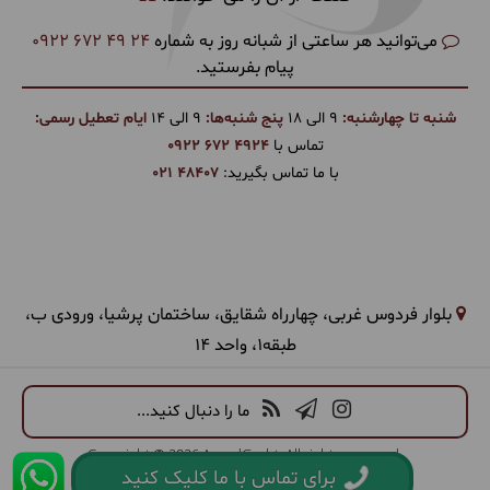
می‌توانید هر ساعتی از شبانه روز به شماره
0922 672 49 24
پیام بفرستید.
شنبه تا چهارشنبه:
9 الی 18
پنج شنبه‌ها:
9 الی 14
ایام تعطیل رسمی:
تماس با
0922 672 4924
با ما تماس بگیرید:
021 48407
بلوار فردوس غربی، چهارراه شقایق، ساختمان پرشیا، ورودی ب،
طبقه1، واحد 14
ما را دنبال کنید...
Copyright © 2026 ArandGasht. All rights reserved.
برای تماس با ما کلیک کنید
طراحی سایت گردشگری
و
CRM
:
همورا