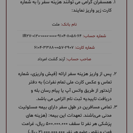
همسفران گرامی می توانند هزینه سفر را به شماره
کارت زیر واریز نمایند:
ملت
‎IR27-0120-0000-0000-9104-8058-64
6104-3388-0057-2907
آرند گشت امرداد
پس از واریز هزینه سفر ارائه (فیش واریزی، شماره
تماس و عکس کارت ملی تمام نفرات) به دفتر
آرندتور از طریق واتس آپ یا پیام رسان بله و
دریافت تاییدیه ثبت نام الزامی می باشد.
تمامی مسافرین در طول سفر دارای بیمه مسئولیت
مدنی می‌باشند. تعهدات این بیمه: (هزینه های
پزشکی هر نفر تا سقف 500.000.000 ریال، غرامت
فوت و نقص عضو هر نفر 21.000.000.000 ریال)