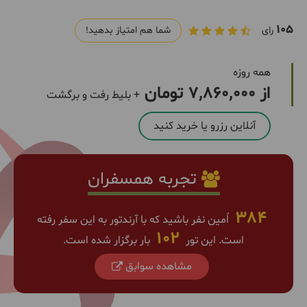
105
رای
شما هم امتیاز بدهید!
همه روزه
از 7,860,000 تومان
+ بلیط رفت و برگشت
آنلاین رزرو یا خرید کنید
تجربه همسفران
384
اٌمین نفر باشید که با آرندتور به این سفر رفته
102
است. این تور
بار برگزار شده است.
مشاهده سوابق