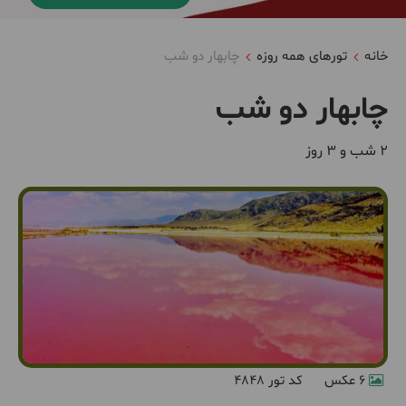
خانه
تورهای همه روزه
چابهار دو شب
چابهار دو شب
2 شب و 3 روز
6 عکس
کد تور 4848