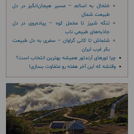
خلخال به اسالم – مسیر هیجان‌انگیز در دل
طبیعت شمال
تنگه شیرز تا مخمل کوه – پیاده‌روی در دل
جاذبه‌های طبیعی ناب
شلماش تا کانی گراوان – سفری به دل طبیعت
بکر غرب ایران
چرا تورهای آرندتور همیشه بهترین انتخاب است؟
وقتشه که این آخر هفته رو متفاوت بسازی!