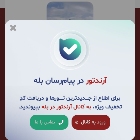
احسان رضوانی چمگردانی
از سال 1402 تا به حال 23 بار با ما سفر کرده است.
برای من باعث افتخاره که سال 1402 آژانس آرندتور را
آرندتور
در پیام‌رسان بله
برای سفر انتخاب کردم و تا الان کلی سفر باحال باهاشون
تجربه کردم. خیلی خیلی خوشحالم که عضو کوچکی از
برای اطلاع از جــــدیدترین تــــــورها و دریافت کدِ
خانواده دوست داشتنی آرندتور هستم. همیشه و
تخفیف ویژه،
به کانال آرندتور در بله
بپیوندید.
همیشه آرندتور
همراه ما در سفرهای:
خلیج نایبند تا ساحل مُکسّر
تنگه چیتاب
ورود به کانال
تماس با ما
تا تنگه مهریان