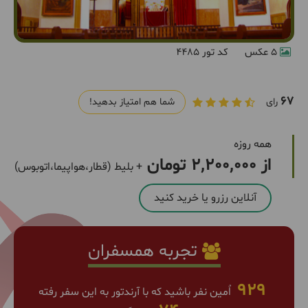
5 عکس
کد تور 4485
67
رای
شما هم امتیاز بدهید!
همه روزه
از 2,200,000 تومان
+ بلیط (قطار،هواپیما،اتوبوس)
آنلاین رزرو یا خرید کنید
تجربه همسفران
929
اٌمین نفر باشید که با آرندتور به این سفر رفته