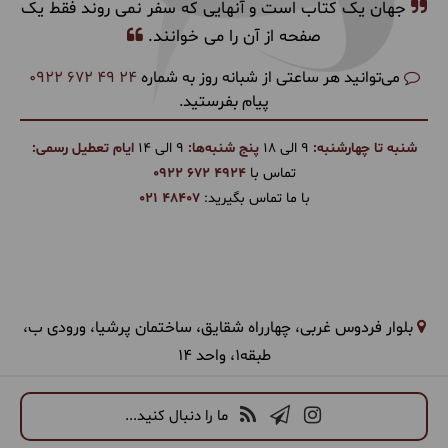
جهان یک کتاب است و آنهایی که سفر نمی روند فقط یک
صفحه از آن را می خوانند.
می‌توانید هر ساعتی از شبانه روز به شماره
0922 672 49 24
پیام بفرستید.
شنبه تا چهارشنبه:
9 الی 18
پنج شنبه‌ها:
9 الی 14
ایام تعطیل رسمی:
تماس با
0922 672 4924
با ما تماس بگیرید:
021 48407
بلوار فردوس غربی، چهارراه شقایق، ساختمان پرشیا، ورودی ب،
طبقه1، واحد 14
ما را دنبال کنید...