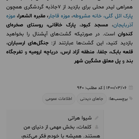
همراهی لیدر محلی برای بازدید از 7جاذبه گردشگری همچون
پارک ائل گلی،
خانه مشروطه
،
موزه قاجار
،
مقبره الشعرا،
موزه
آذربایجان
،
مسجد کبود
،
پارک خاقانی،
روستای صخره‌ای
کندوان
است. در صورتیکه گشت‌های آپشنال را بخواهید
بازدید کنید، این گشت‌ها عبارتند از:
جنگل‌های ارسباران
،
قلعه بابک،
جلفا
،
منطقه آزاد ارس
،
دریاچه ارومیه
و
تفرجگاه
بند
و
پل معلق مشگین شهر
1400/03/06
|
کد مطلب:
940
برچسب‌ها:
جاهای دیدنی
اطلاعات عمومی
شیوا هراتی
کلمات، بخش مهمی از دنیای من
هستند. همیشه با خودم فکر می‌کنم،