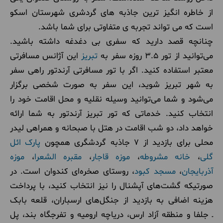
از خاطره انگیز ترین جاذبه های گردشری شهرستان اسکو
است که می تواند تجربه ی متفاوتی برای شما باشد.
چنانچه قصد دارید که سفری بی دغدغه داشته باشید.
می‌توانید از تور 3.5 روزه سفر به
تبریز
این آژانس مسافرتی
معتبر استفاده کنید. اگر با تور مسافرتی آرندتور راهی سفر
به شهر تبریز شوید، این سفر به صورت شخصی برگزار
می‌شود و شما می‌توانید وسیله نقلیه و محل اقامت خود را
انتخاب کنید. خدماتی که تور تبریز آرندتور به شما ارائه
خواهد داد، دو شب اقامت در هتل با صبحانه و همراهی لیدر
محلی برای بازدید از 7 جاذبه گردشگری همچون
پارک ائل
گلی
،
خانه مشروطه
،
موزه قاجار
،
مقبره الشعرا
،
موزه
آذربایجان
،
مسجد کبود
، روستای صخره‌ای کندوان است. در
صورتیکه گشت‌های آپشنال را نیز انتخاب کنید، با پرداخت
هزینه اضافی به بازدید از جنگل‌های ارسباران، قلعه بابک
ـ جلفا و منطقه آزاد ارس، دریاچه ارومیه و تفرجگاه بند، پل