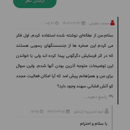
محمد عظیمی
1402/03/13
05:21
سلام.من از مقاله‌ای نوشته شده استفاده کردم. اول فکر
می کردم این صخره ها از جنسسنگهای رسوبی هستند
که در اثر فرسایش دگرگونی پیدا کرده اند ولی با خواندن
این توضیحات متوجه آذرین بودن آنها شدم. واین سوال
برای من و همراهانم پیش امد که آیا امکان فعالیت مجدد
کو آتش فشانی سهند وجود دارد؟
پاسخ دهید...
تیم تحریریه آرندتور
1402/03/15
16:25
با سلام و احترام