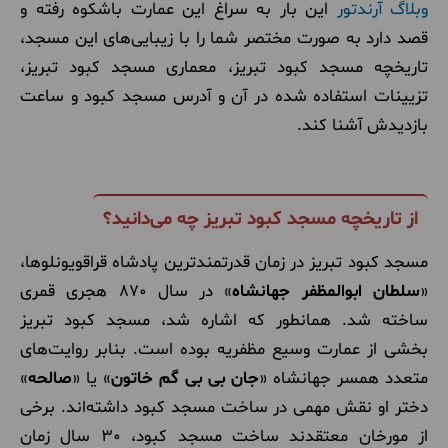
وبلاگ آرندتور
این بار به سراغ این عمارت باشکوه رفته و
قصد دارد به صورت مختصر شما را با زیبایی‌های این مسجد،
تاریخچه مسجد کبود تبریز، معماری مسجد کبود تبریز،
تزیینات استفاده شده در آن و آدرس مسجد کبود و ساعت
بازدیدش آشنا کند.
از تاریخچه مسجد کبود تبریز چه می‌دانید؟
مسجد کبود تبریز در زمان قدرتمندترین پادشاه قراقویونلوها،
«
سلطان ابوالمظفر جهانشاه
» در سال 870 هجری قمری
ساخته شد. همانطور که اشاره شد، مسجد کبود تبریز
بخشی از عمارت وسیع مظفریه بوده است. بنابر روایت‌های
متعدد همسر جهانشاه «
جان بی بی گم خاتون
» یا «
صالحه
»
دختر او نقش مهمی در ساخت مسجد کبود داشته‌اند. برخی
از مورخان معتقدند ساخت مسجد کبود، 30 سال زمان