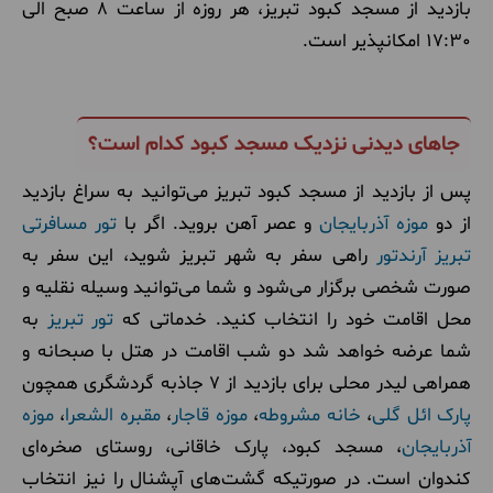
بازدید از مسجد کبود تبریز، هر روزه از ساعت 8 صبح الی
17:30 امکانپذیر است.
جاهای دیدنی نزدیک مسجد کبود کدام است؟
پس از بازدید از مسجد کبود تبریز می‌توانید به سراغ بازدید
از دو
موزه آذربایجان
و عصر آهن بروید. اگر با
تور مسافرتی
تبریز آرندتور
راهی سفر به شهر تبریز شوید، این سفر به
صورت شخصی برگزار می‌شود و شما می‌توانید وسیله نقلیه و
محل اقامت خود را انتخاب کنید. خدماتی که
تور تبریز
به
شما عرضه خواهد شد دو شب اقامت در هتل با صبحانه و
همراهی لیدر محلی برای بازدید از 7 جاذبه گردشگری همچون
پارک ائل گلی
،
خانه مشروطه
،
موزه قاجار
،
مقبره الشعرا
،
موزه
آذربایجان
، مسجد کبود، پارک خاقانی، روستای صخره‌ای
کندوان است. در صورتیکه گشت‌های آپشنال را نیز انتخاب