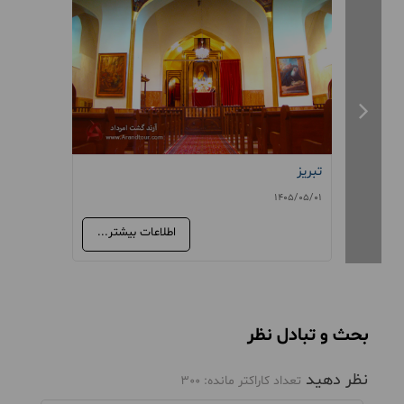
تبریز
تبریز جلف
405/05/20
1405/05/01
اطلاعات بیشتر...
بحث و تبادل نظر
نظر دهید
تعداد کاراکتر مانده:
300