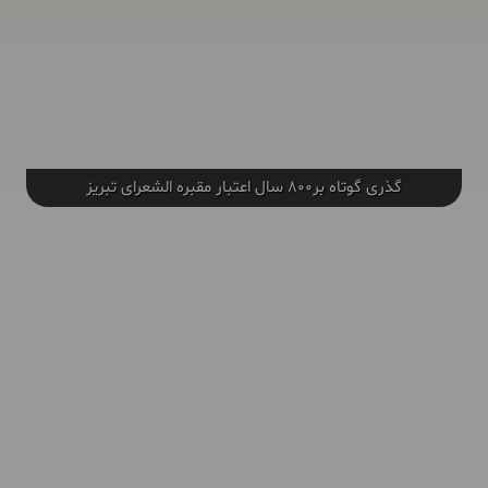
گذری گوتاه بر800 سال اعتبار مقبره الشعرای تبریز