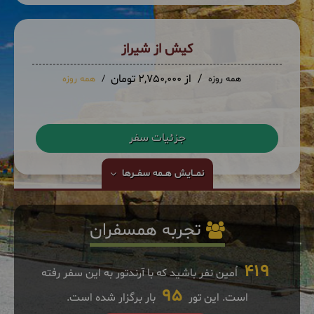
کیش از شیراز
از 2,750,000 تومان
همه روزه
همه روزه
جزئیات سفر
نمــایش
هــمه سفــرها
تجربه همسفران
419
اٌمین نفر باشید که با آرندتور به این سفر رفته
95
است. این تور
بار برگزار شده است.