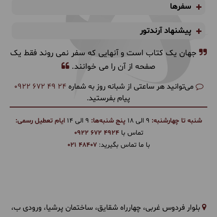
سفرها
پیشنهاد آرندتور
جهان یک کتاب است و آنهایی که سفر نمی روند فقط یک
صفحه از آن را می خوانند.
می‌توانید هر ساعتی از شبانه روز به شماره
0922 672 49 24
پیام بفرستید.
شنبه تا چهارشنبه:
9 الی 18
پنج شنبه‌ها:
9 الی 14
ایام تعطیل رسمی:
تماس با
0922 672 4924
با ما تماس بگیرید:
021 48407
بلوار فردوس غربی، چهارراه شقایق، ساختمان پرشیا، ورودی ب،