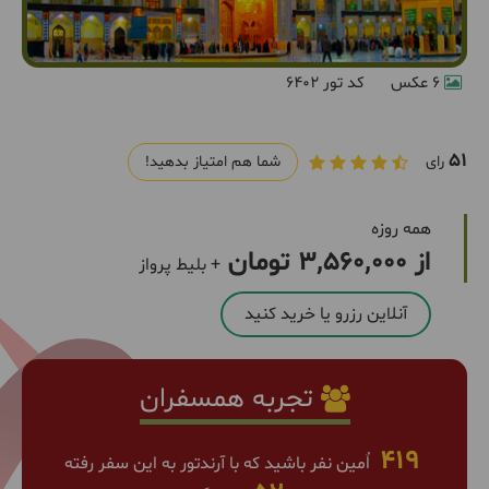
6 عکس
کد تور 6402
51
رای
شما هم امتیاز بدهید!
همه روزه
از 3,560,000 تومان
+ بلیط پرواز
آنلاین رزرو یا خرید کنید
تجربه همسفران
419
اٌمین نفر باشید که با آرندتور به این سفر رفته