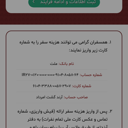
ثبت اطلاعات و ادامه فرآیند
همسفران گرامی می توانند هزینه سفر را به شماره
کارت زیر واریز نمایند:
ملت
‎IR27-0120-0000-0000-9104-8058-64
6104-3388-0057-2907
آرند گشت امرداد
پس از واریز هزینه سفر ارائه (فیش واریزی، شماره
تماس و عکس کارت ملی تمام نفرات) به دفتر
آرندتور از طریق واتس آپ یا پیام رسان بله و