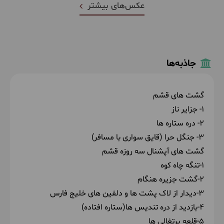
عکس‌های بیشتر
جاذبه‌ها
گشت های قشم
1- جزایر ناز
2- دره ستاره ها
3- جنگل حرا (قایق سواری با مسافر)
گشت های آپشنال سه روزه قشم
1-تنگه چاه کوه
2-گشت جزیره هنگام
3-دیدار از لاک پشت ها و دلفین های خلیج فارس
4-بازدید از دره تندیس ها(ستاره افتاده)
5-قلعه پرتغالی ها