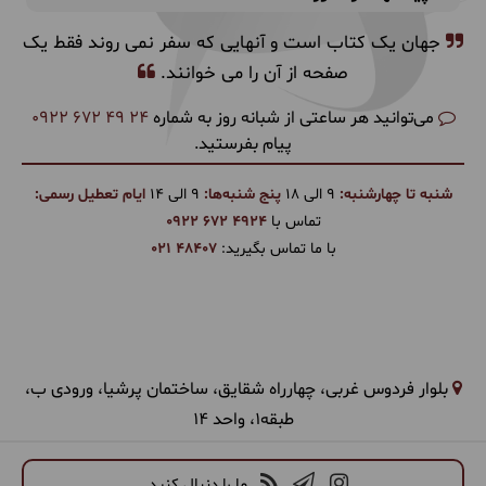
جهان یک کتاب است و آنهایی که سفر نمی روند فقط یک
صفحه از آن را می خوانند.
می‌توانید هر ساعتی از شبانه روز به شماره
0922 672 49 24
پیام بفرستید.
شنبه تا چهارشنبه:
9 الی 18
پنج شنبه‌ها:
9 الی 14
ایام تعطیل رسمی:
تماس با
0922 672 4924
با ما تماس بگیرید:
021 48407
بلوار فردوس غربی، چهارراه شقایق، ساختمان پرشیا، ورودی ب،
طبقه1، واحد 14
ما را دنبال کنید...