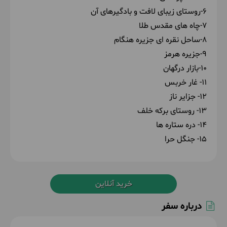
6-روستای زیبای لافت و بادگیرهای آن
7-چاه های مقدس طلا
8-ساحل نقره ای جزیره هنگام
9-جزیره هرمز
10-بازار درگهان
11- غار خربس
12- جزایر ناز
13- روستای برکه خلف
14- دره ستاره ها
15- جنگل حرا
خرید آنلاین
درباره سفر