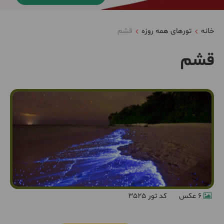
خانه
تورهای همه روزه
قشم
قشم
6 عکس
کد تور 3525