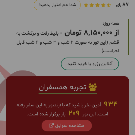
87
رای
شما هم امتیاز بدهید!
همه روزه
از 8,150,000 تومان
+ بلیط رفت و برگشت به
قشم (این تور به صورت 2 شب و 3 شب و 4 شب قابل
اجراست)
آنلاین رزرو یا خرید کنید
تجربه همسفران
934
اٌمین نفر باشید که با آرندتور به این سفر رفته
209
است. این تور
بار برگزار شده است.
مشاهده سوابق