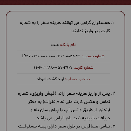
همسفران گرامی می توانند هزینه سفر را به شماره
کارت زیر واریز نمایند:
ملت
‎IR27-0120-0000-0000-9104-8058-64
6104-3388-0057-2907
آرند گشت امرداد
پس از واریز هزینه سفر ارائه (فیش واریزی، شماره
تماس و عکس کارت ملی تمام نفرات) به دفتر
آرندتور از طریق واتس آپ یا پیام رسان بله و
دریافت تاییدیه ثبت نام الزامی می باشد.
تمامی مسافرین در طول سفر دارای بیمه مسئولیت