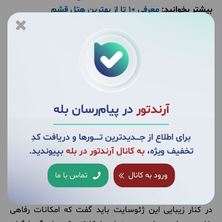
بیشتر بخوانید:
معرفی ۱۰ تا از بهترین هتل قشم
آرندتور
در پیام‌رسان بله
برای اطلاع از جــــدیدترین تــــــورها و دریافت کدِ
چه زمانی به جزیره ناز برویم؟
تخفیف ویژه،
به کانال آرندتور در بله
بپیوندید.
ورود به کانال
تماس با ما
امکانات جزایر ناز
در کنار زیبایی این ژئوسایت باید گفت که امکانات رفاهی