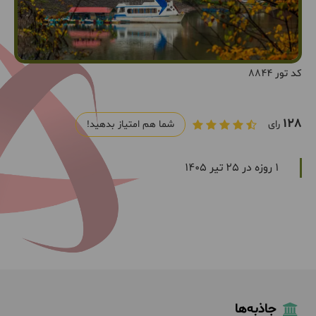
کد تور 8844
128
رای
شما هم امتیاز بدهید!
1 روزه در 25 تیر 1405
جاذبه‌ها