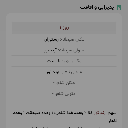
درختان شمال به سمت تهران بازخواهیم گشت.
پذیرایی و اقامت
حدود 1 ساعت پیاده روی با شیب متوسط در طبیعت
1
رستوران
آرند تور
طبیعت
آرند تور
-
-
سهم
آرند تور
کلا 2 وعده غذا شامل:
1 وعده صبحانه
1 وعده
ناهار