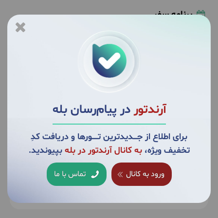
برنامه سفر
1
پنج‌شنبه
1405/04/25
July 16, 2026
|
از تهران راهی جاده‌های سرسبز شمال می‌شویم. پس از
صرف صبحانه، در هوای دلچسب منطقه مسیر خود را به
آرندتور
در پیام‌رسان بله
سمت شیرگاه ادامه خواهیم داد. به جنگل و دریاچه
زیبای برنجستانک خواهیم رسید و گشت با کشتی بر
برای اطلاع از جــــدیدترین تــــــورها و دریافت کدِ
روی دریاچه برنجستانک را تجربه خواهیم کرد. پس از آن
تخفیف ویژه،
به کانال آرندتور در بله
بپیوندید.
برای ساعاتی به پیمایشی جذاب در جنگلهای هیرکانی
خواهیم پرداخت و در کنار آشنایی با پوشش گیاهی و
ورود به کانال
تماس با ما
جانوری منطقه، از گونه های مختلف درختان هیرکانی
بیشــتر
دیدن می‌کنیم. پس از صرف نهار و استراحت، به سمت
ماشین باز خواهیم گشت و با خاطراتی به رنگ سبز