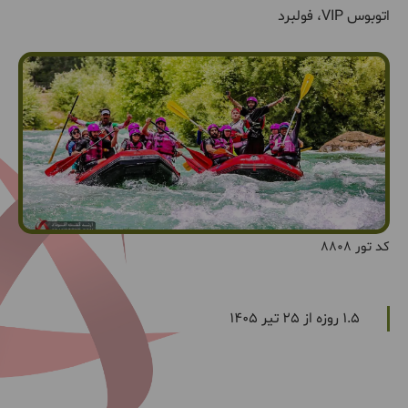
اتوبوس VIP، فولبرد
کد تور 8808
1.5 روزه از 25 تیر 1405