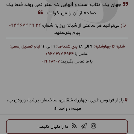
جهان یک کتاب است و آنهایی که سفر نمی روند فقط یک
صفحه از آن را می خوانند.
می‌توانید هر ساعتی از شبانه روز به شماره
0922 672 49 24
پیام بفرستید.
شنبه تا چهارشنبه:
9 الی 18
پنج شنبه‌ها:
9 الی 14
ایام تعطیل رسمی:
تماس با
0922 672 4924
با ما تماس بگیرید:
021 48407
بلوار فردوس غربی، چهارراه شقایق، ساختمان پرشیا، ورودی ب،
طبقه1، واحد 14
ما را دنبال کنید...