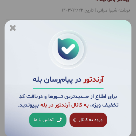
نوشته شیوا هراتی | تاریخ 1403/12/22
از غذای مقدس تا دسر محبوب!:
موچی چیست و طرز تهیه آن چگونه
است؟
آرندتور
در پیام‌رسان بله
«موچی» (Mochi) یک دسر خوشمزه و محبوب ژاپنی است
که طرفداران بی‌شماری در جهان دارد. اگر قصد سفر به ژاپن را
برای اطلاع از جــــدیدترین تــــــورها و دریافت کدِ
دارید، حتماً خود را به چالش بکشید و طعم متفاوت آن را
تخفیف ویژه،
به کانال آرندتور در بله
بپیوندید.
امتحان کنید. اما به‌راستی موچی چیست؟ با ما همراه شوید
تا بیشتر با طعم بی‌نظیر آن و طرز تهیه‌اش آشنا شوید.
ورود به کانال
تماس با ما
بیشتر بخوانید...