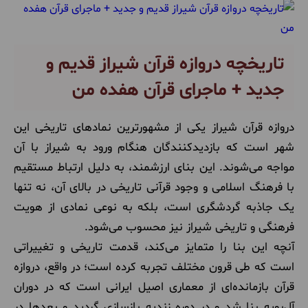
بهترین زمان سفر
(37)
اطلاعات عمومی
(284)
تاریخچه دروازه قرآن شیراز قدیم و
تورهای ارزان قیمت
(3)
جدید + ماجرای قرآن هفده من
جاهای دیدنی
(511)
دروازه قرآن شیراز یکی از مشهورترین نمادهای تاریخی این
تورهای طبیعت گردی خارجی
(18)
شهر است که بازدیدکنندگان هنگام ورود به شیراز با آن
مواجه می‌شوند. این بنای ارزشمند، به دلیل ارتباط مستقیم
راهنمای سفر
(52)
با فرهنگ اسلامی و وجود قرآنی تاریخی در بالای آن، نه تنها
یک جاذبه گردشگری است، بلکه به نوعی نمادی از هویت
سفرنامه
(4)
فرهنگی و تاریخی شیراز نیز محسوب می‌شود.
سوغات
(22)
آنچه این بنا را متمایز می‌کند، قدمت تاریخی و تغییراتی
است که طی قرون مختلف تجربه کرده است؛ در واقع، دروازه
تفریحات
(16)
قرآن بازمانده‌ای از معماری اصیل ایرانی است که در دوران
آل‌بویه بنا شد و در دوره زندیه بازسازی گردید و بعدها در