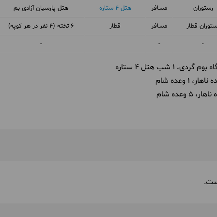
رستوران
مسافر
هتل 4 ستاره
هتل پارسیان آزادی بم
ستوران قطار
مسافر
قطار
6 تخته (4 نفر در هر کوپه)
 در رستوران توسط مسافر
شام در اقامتگاه بوم گردی توسط آرند تور
اقامت در
-
-
-
1 شب هتل 4 ستاره
1 وعده شام
5 وعده شام
از ساحل خرچنگ ها و قایق سواری و بازدید از جنگل حرا راهی ساحل گواتر
عد از صرف ناهار به سمت روستای زیبای درک که تنها نقطه‌ی تلاقی کویر
وه گل فِشان تَنگ دیدن می‌کنیم. غروب را با پیاده روی در رمل های کویری
. برای استراحت و صرف شام به اقامتگاهمان بازمی‌گردیم.
اهار در رستوران توسط آرند تور
شام در رستوران توسط مسافر
اقامت در اقامتگاه