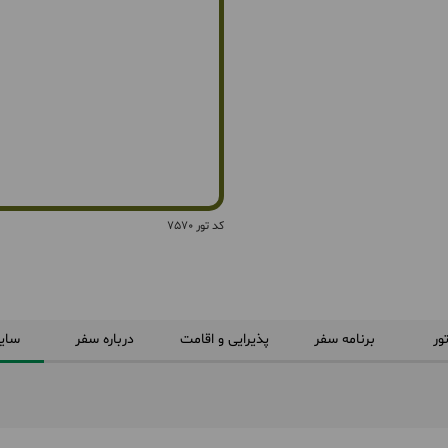
کد تور 7570
ور
برنامه سفر
پذیرایی و اقامت
درباره سفر
سای