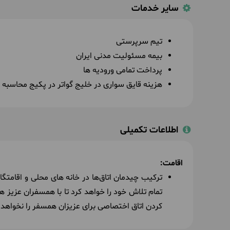
سایر خدمات
جمعه
1404/01/08
March 28, 2025
|
5
تیم سرپرستی
سواحل مکران را ترک می‌کنیم و راهی بم می‌شو
بیمه مسئولیت مدنی ایران
می‌دهیم.
پرداخت تمامی ورودیه ها
هزینه قایق سواری در خلیج گواتر در پکیج محاسبه
حدود 9 ساعت در وسیله نقلیه
صبحانه در اقامتگاه بوم گردی توسط آرند تور
ن
اطلاعات تکمیلی
ستاره
(هتل پارسیان آزادی بم)
اقامت:
شنبه
1404/01/09
March 29, 2025
|
ترکیب چیدمان اتاق‌ها در خانه های محلی و اقامتگ
6
صبحانه را که میل کردیم، به دیدار از بزرگترین 
تمام تلاش خود را خواهد کرد تا با همسفران عزیز ه
کرمان می‌رویم و بر اساس زمان حرکت در ایستگ
کردن اتاق اختصاصی برای عزیزان همسفر را نخواهد
ایران، به تهران باز‌می‌گردیم.