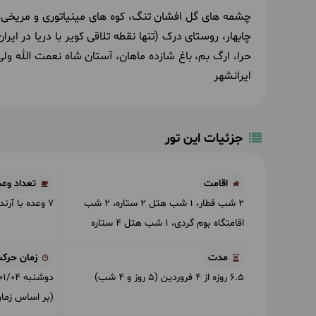
چشمه های گل افشان تنگ،
کوه های مینیاتوری و مریخی 
چابهار، روستای درک (تنها نقطه تلاقی کویر با دریا در ایر
حرا، ارگ بم، باغ شازده ماهان، آستان شاه نعمت الله ولی،
ایرانشهر
جزئیات این تور
اقامت
تعداد وعد
2 شب قطار
1 شب هتل 2 ستاره
2 شب
7 وعده با آرند تور
اقامتگاه بوم گردی
1 شب هتل 4 ستاره
مدت
زمان حرک
6.5 روزه از 4 فروردین (5 روز و 4 شب)
دوشنبه
01/04
(بر اساس زمان