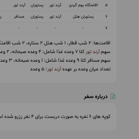
5
اقامتگاه بوم گردی
آرند تور
رستوران
آرند تور
حدود 2 ساعت پیاده روی با شیب ملایم در طبیعت و فضای شهری
6
رستوران هتل
آرند تور
رستوران
مسافر
ر
صبحانه در رستوران هتل توسط آرند تور
ناهار
-
-
-
-
7
اقامتگاه بوم گردی
(آژ گواتر)
اقامت‌ها:
2 شب قطار
1 شب هتل 2 ستاره
2 شب اقامتگاه بوم گردی
سهم
آرند تور
کلا 7 وعده غذا شامل:
4 وعده صبحانه
2 وعده ناهار
پنج‌شنبه
1404/01/07
سهم مسافر کلا 9 وعده غذا شامل:
1 وعده صبحانه
3 وعده ناهار
March 27, 2025
|
4
صبح زود صبحانه را میل می‌کنیم و برای بازدید 
تعداد میان وعده بر عهده
آرند تور
: 5 وعده
می‌شویم. سپس به سمت چابهار بازمی‌گردیم و ب
با دریا در ایران است می‌رویم، در مسیرمان از ک
درک و ثبت خاطراتی تکرار ناشدنی سپری می‌کنیم
درباره سفر
قایق سواری و حدود 2 ساعت پیاده روی در طبیعت
کوپه های 6 نفره به صورت دربست برای 4 نفر رزرو شده است.
صبحانه در اقامتگاه بوم گردی توسط آرند تور
ن
بوم گردی
(آژ گواتر)