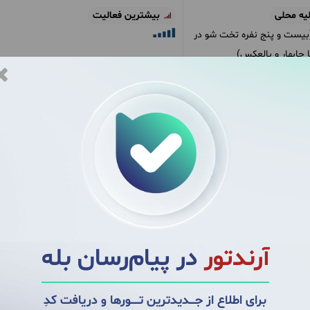
یه محلی
بیشترین فعالیت
یست و پنج نفره تخت شو در
 چابهار و بالعکس)
 یکدیگر را ملاقات می‌کنیم.
آرندتور
در پیام‌رسان بله
قطار
(6 تخته (4 نفر در هر کوپه))
برای اطلاع از جــــدیدترین تــــــورها و دریافت کدِ