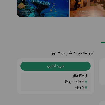
تور مالدیو 4 شب و 5 روز
خرید آنلاین
از 410 دلار
+ هزینه پرواز
5 روزه