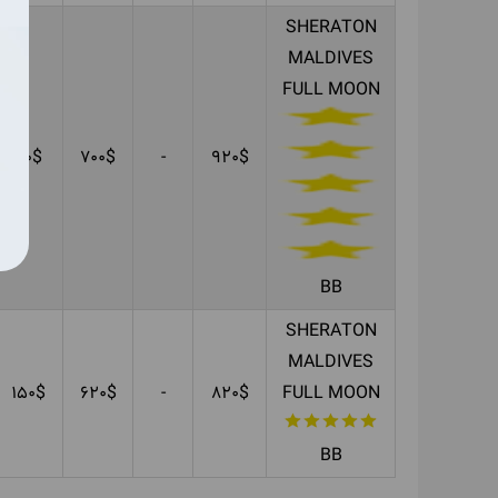
SHERATON
MALDIVES
FULL MOON
90$
700$
-
920$
BB
SHERATON
MALDIVES
150$
620$
-
820$
FULL MOON
BB