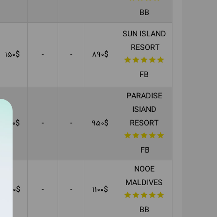
BB
SUN ISLAND
RESORT
150$
-
-
890$
FB
PARADISE
ISIAND
150$
-
-
950$
RESORT
FB
NOOE
MALDIVES
310$
-
-
1100$
BB