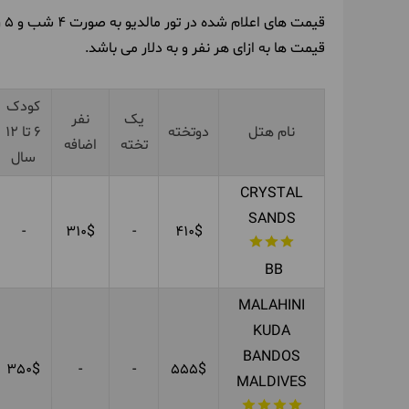
قیمت های اعلام شده در تور مالدیو به صورت 4 شب و 5 روز بوده و به صورت دلاری + نرخ پرواز میباشد.
قیمت ها به ازای هر نفر و به دلار می باشد.
کودک
یک
نفر
نام هتل
دوتخته
6 تا 12
تخته
اضافه
سال
CRYSTAL
SANDS
-
310$
-
410$
BB
MALAHINI
KUDA
BANDOS
350$
-
-
555$
MALDIVES