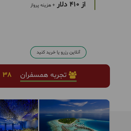
از 410 دلار
+ هزینه پرواز
آنلاین رزرو یا خرید کنید
تجربه همسفران
38
ا