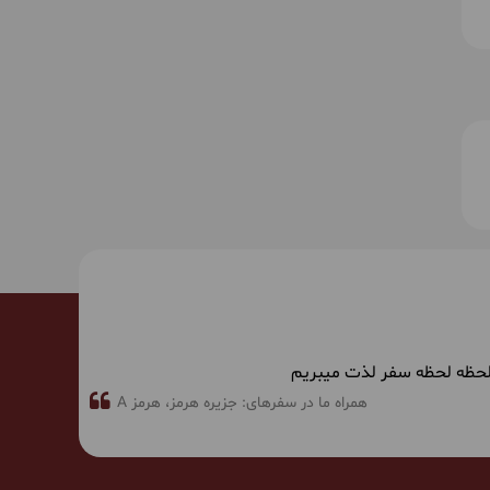
ز لحظه لحظه سفر لذت میبریم
همراه ما در سفرهای:
جزیره هرمز
هرمز A