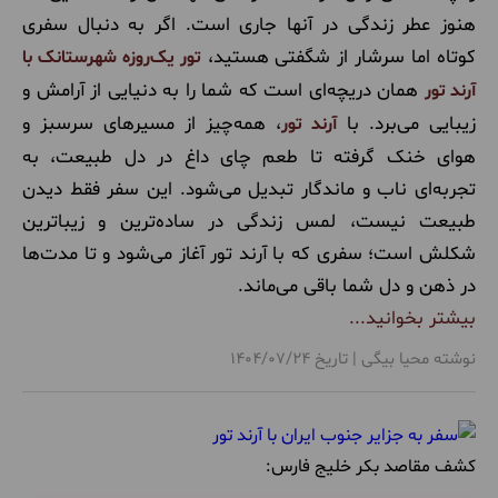
هنوز عطر زندگی در آنها جاری است. اگر به دنبال سفری
سوغات
(22)
کوتاه اما سرشار از شگفتی هستید،
تور یک‌روزه شهرستانک با
همان دریچه‌ای است که شما را به دنیایی از آرامش و
آرند تور
تفریحات
(16)
زیبایی می‌برد. با
، همه‌چیز از مسیرهای سرسبز و
آرند تور
مراکز خرید
(14)
هوای خنک گرفته تا طعم چای داغ در دل طبیعت، به
تجربه‌ای ناب و ماندگار تبدیل می‌شود. این سفر فقط دیدن
طبیعت نیست، لمس زندگی در ساده‌ترین و زیباترین
شکلش است؛ سفری که با آرند تور آغاز می‌شود و تا مدت‌ها
در ذهن و دل شما باقی می‌ماند.
بیشتر بخوانید...
نوشته محیا بیگی | تاریخ 1404/07/24
کشف مقاصد بکر خلیج فارس: