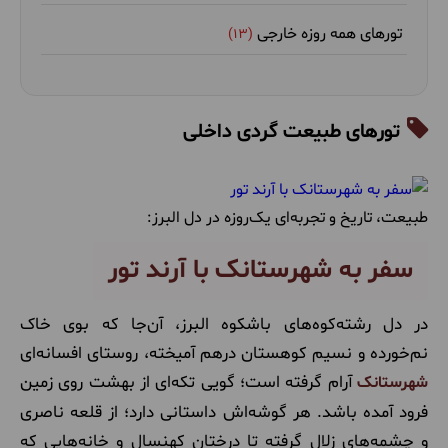
تورهای همه روزه خارجی
(13)
غذا و رستوران
(33)
تورهای طبیعت گردی داخلی
بهترین زمان سفر
(37)
اطلاعات عمومی
(284)
طبیعت، تاریخ و تجربه‌ای یک‌روزه در دل البرز:
تورهای ارزان قیمت
(3)
سفر به شهرستانک با آرند تور
جاهای دیدنی
(511)
در دل رشته‌کوه‌های باشکوه البرز، آن‌جا که بوی خاک
تورهای طبیعت گردی خارجی
(18)
نم‌خورده و نسیم کوهستان درهم آمیخته، روستای افسانه‌ای
آرام گرفته است؛ گویی تکه‌ای از بهشت روی زمین
شهرستانک
راهنمای سفر
(52)
فرود آمده باشد. هر گوشه‌اش داستانی دارد؛ از قلعه ناصری
سفرنامه
(4)
و چشمه‌های زلال گرفته تا درختان کهنسال و خانه‌هایی که