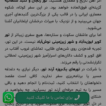
اگر اهل تاریخ و معماری هستید،
تور زنجان و گنبد سلطانیه
گزینه‌ای فوق‌العاده خواهد بود. در این سفر کوتاه، شکوه
معماری ایرانی را در قالب یکی از بزرگ‌ترین گنبدهای آجری
جهان می‌بینید و از نزدیک با میراث درخشان ایلخانیان آشنا
می‌شوید.
اما برای عاشقان سکوت و ستاره‌ها، هیچ سفری زیباتر از
تور
کویر ابوزیدآباد و شهر زیرزمینی نوش‌آباد
نیست. در این تور،
تجربه قدم‌زدن روی شن‌های طلایی، تماشای غروب آفتاب در
افق کویر و کشف دالان‌های اسرارآمیز شهر زیرزمینی، لحظاتی
تکرارنشدنی را رقم می‌زند.
با شرکت در
تورهای یک‌روزه آرند تور
، دیگر نیازی به دغدغه
مسیر یا برنامه‌ریزی سفر ندارید. کافی است مقصد
دلخواهتان را انتخاب کنید، ثبت‌نام را انجام دهید و باقی
مسیر را به تیم حرفه‌ای آرند تور بسپارید. چه بخواهید در
خنکای ییلاق‌های البرز مانند شهرستانک نفس بکشید، چه
برای تماس با ما کلیک کنید
در دل کویر ابوزیدآباد غرق سکوت شوید یا در تاریخ زنجان