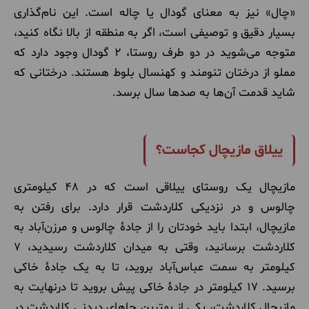
«چال» نیز به معنای گودال یا چاله است. این نام‌گذاری
بسیار دقیق و توصیفی است، اگر به منطقه از بالا نگاه کنید،
متوجه می‌شوید در دو طرف روستا، 2 گودال وجود دارد که
مملو از درختان تنومند و کهنسال بلوط هستند. درختانی که
شاید قدمت آن‌ها به صدها سال برسد.
ییلاق مازیچال کجاست؟
مازیچال یک روستای ییلاقی است که در 48 کیلومتری
چالوس و در نزدیکی کلاردشت قرار دارد. برای رفتن به
مازیچال، ابتدا باید خودتان را از جادۀ چالوس و مرزن‌آباد به
کلاردشت برسانید، وقتی به میدان کلاردشت رسیدید، 7
کیلومتر به سمت عباس‌آباد بروید، تا به یک جادۀ خاکی
برسید. 17 کیلومتر در جادۀ خاکی پیش بروید تا درنهایت به
مازیچال کلاردشت، یکی از بهترین جاهای دیدنی کلاردشت در