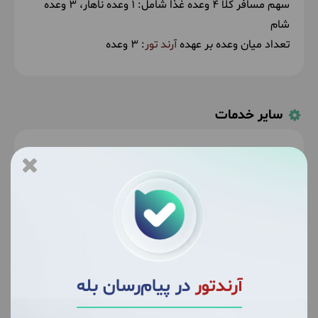
سهم مسافر کلا 4 وعده غذا شامل:
1 وعده ناهار
3 وعده
شام
تعداد میان وعده بر عهده
آرند تور
: 3 وعده
صبحانه در رستوران هتل توسط آرند تور
ناهار در
رستوران توسط مسافر
سایر خدمات
تیم سرپرستی
بیمه مسئولیت مدنی ایران
پرداخت تمامی ورودیه ها
هزینه خودروی آفرود مسیر دریاچه دالامپر در پکیج
محاسبه شده است.
آرندتور
در پیام‌رسان بله
اطلاعات تکمیلی