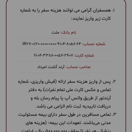
همسفران گرامی می توانند هزینه سفر را به شماره
کارت زیر واریز نمایند:
ملت
‎IR27-0120-0000-0000-9104-8058-64
6104-3388-0057-2907
آرند گشت امرداد
پس از واریز هزینه سفر ارائه (فیش واریزی، شماره
تماس و عکس کارت ملی تمام نفرات) به دفتر
آرندتور از طریق واتس آپ یا پیام رسان بله و
دریافت تاییدیه ثبت نام الزامی می باشد.
تمامی مسافرین در طول سفر دارای بیمه مسئولیت
مدنی می‌باشند. تعهدات این بیمه: (هزینه های
پزشکی هر نفر تا سقف 500.000.000 ریال، غرامت