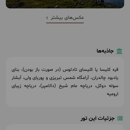
عکس‌های بیشتر
جاذبه‌ها
قره کلیسا یا کلیسای تادئوس (در صورت باز بودن)، بنای
یادبود چالدران، آرامگاه شمس تبریزی و پوریای ولی، آبشار
سوله دوکل، دریاچه مام شیخ (دالامپر)، دریاچه زیبای
ارومیه
جزئیات این تور