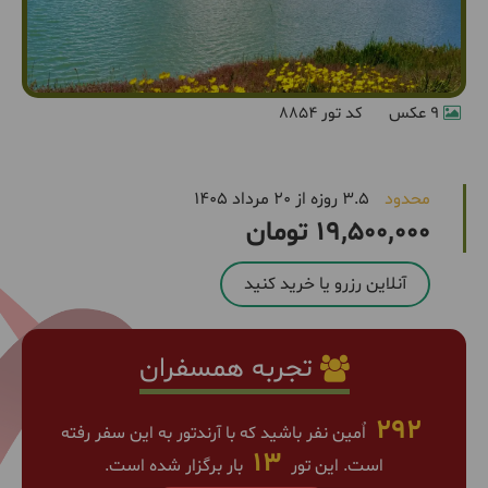
9 عکس
کد تور 8854
محدود
3.5 روزه از 20 مرداد 1405
19,500,000 تومان
آنلاین رزرو یا خرید کنید
تجربه همسفران
292
اٌمین نفر باشید که با آرندتور به این سفر رفته
13
است. این تور
بار برگزار شده است.