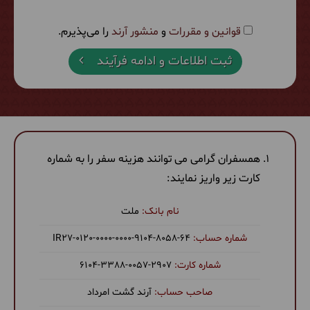
قوانین و مقررات
و
منشور آرند
را می‌پذیرم.
ثبت اطلاعات و ادامه فرآیند
همسفران گرامی می توانند هزینه سفر را به شماره
کارت زیر واریز نمایند:
ملت
‎IR27-0120-0000-0000-9104-8058-64
6104-3388-0057-2907
آرند گشت امرداد