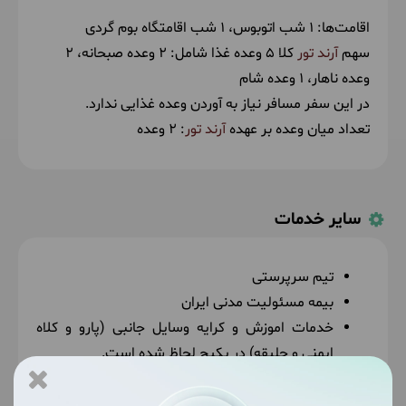
اقامت‌ها:
1 شب اتوبوس
1 شب اقامتگاه بوم گردی
سهم
آرند تور
کلا 5 وعده غذا شامل:
2 وعده صبحانه
2
وعده ناهار
1 وعده شام
در این سفر مسافر نیاز به آوردن وعده غذایی ندارد.
تعداد میان وعده بر عهده
آرند تور
: 2 وعده
سایر خدمات
تیم سرپرستی
بیمه مسئولیت مدنی ایران
خدمات اموزش و کرایه وسایل جانبی (پارو و کلاه
ایمنی و جلیقه) در پکیج لحاظ شده است.
هزینه وسیله نقلیه محلی در پکیج لحاظ شده است.