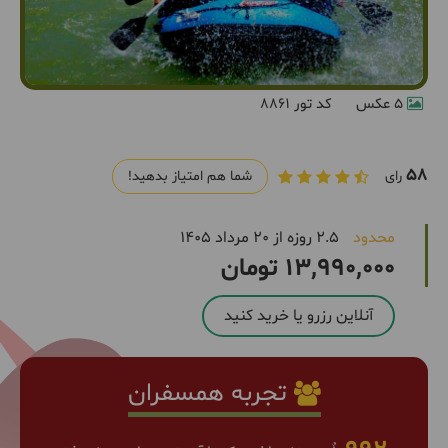
5 عکس
کد تور 8861
58
رای
شما هم امتیاز بدهید!
محدود
2.5 روزه از 20 مرداد 1405
13,990,000 تومان
آنلاین رزرو یا خرید کنید
تجربه همسفران