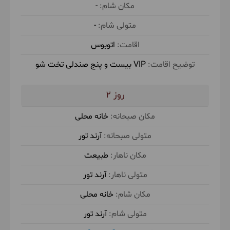
-
ناهار را نوش جان می‌کنیم و حوالی عصر گشتی کوتاه در
-
لردگان خواهیم داشت و از چشمه بُرم لردگان بازدید
می‌کنیم. برای صرف شام و استراحت به اقامتگاهمان
اتوبوس
بازمیگردیم.
VIP بیست و پنج صندلی تخت شو
حدود 4 ساعت قایق سواری در طبیعت
2
خانه محلی
صبحانه در خانه محلی توسط آرند تور
ناهار در
آرند تور
طبیعت توسط آرند تور
شام در خانه محلی
طبیعت
توسط آرند تور
اقامت در اقامتگاه بوم گردی
آرند تور
(لردگان)
خانه محلی
آرند تور
3