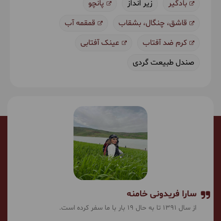
بادگیر
زیر انداز
پانچو
قاشق، چنگال، بشقاب
قمقمه آب
کرم ضد آفتاب
عینک آفتابی
صندل طبیعت گردی
سارا فریدونی خامنه
از سال 1391 تا به حال 19 بار با ما سفر کرده است.