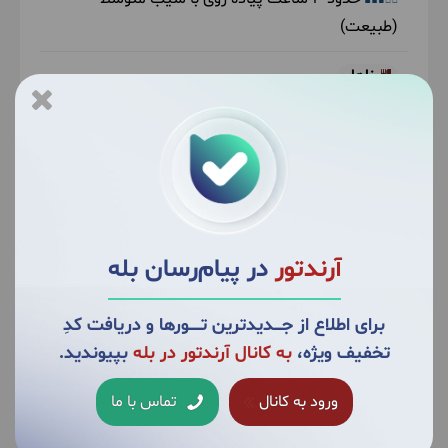
(طبیعت)
ناهار
بر عهده مسافر
آرندتور
در پیام‌رسان بله
برای اطلاع از جــــدیدترین تــــــورها و دریافت کدِ
تخفیف ویژه،
به کانال آرندتور در بله
بپیوندید.
ورود به کانال
تماس با ما