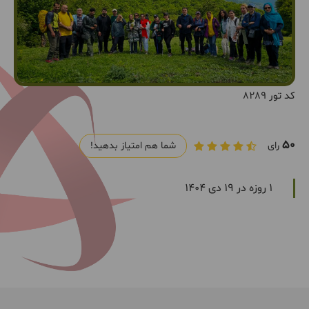
کد تور 8289
50
رای
شما هم امتیاز بدهید!
1 روزه در 19 دی 1404