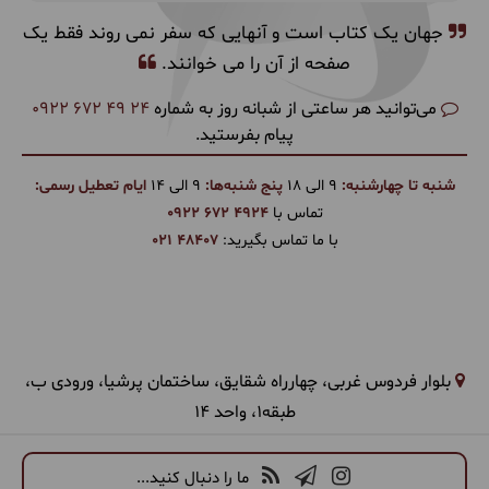
جهان یک کتاب است و آنهایی که سفر نمی روند فقط یک
صفحه از آن را می خوانند.
می‌توانید هر ساعتی از شبانه روز به شماره
0922 672 49 24
پیام بفرستید.
شنبه تا چهارشنبه:
9 الی 18
پنج شنبه‌ها:
9 الی 14
ایام تعطیل رسمی:
تماس با
0922 672 4924
با ما تماس بگیرید:
021 48407
بلوار فردوس غربی، چهارراه شقایق، ساختمان پرشیا، ورودی ب،
طبقه1، واحد 14
ما را دنبال کنید...