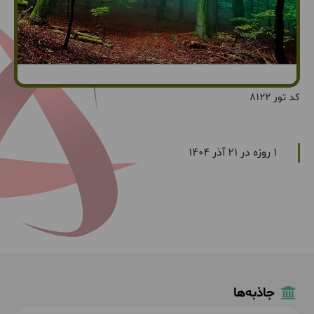
کد تور 8122
1 روزه در 21 آذر 1404
جاذبه‌ها