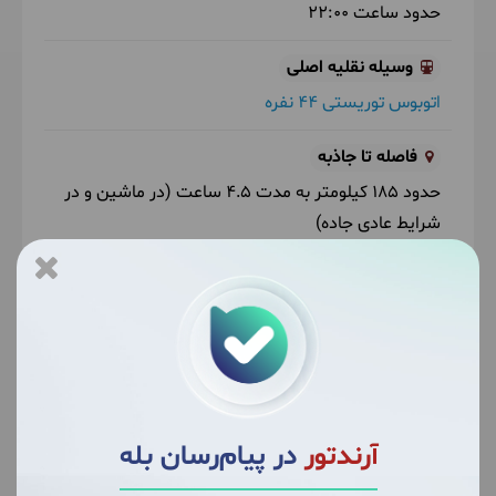
حدود ساعت
22:00
وسیله نقلیه اصلی
اتوبوس توریستی 44 نفره
فاصله تا جاذبه
حدود 185 کیلومتر به مدت 4.5 ساعت (در ماشین و در
شرایط عادی جاده)
بیشترین فعالیت
حدود 4 ساعت پیاده روی با شیب متوسط
(طبیعت)
ناهار
بر عهده مسافر
آرندتور
در پیام‌رسان بله