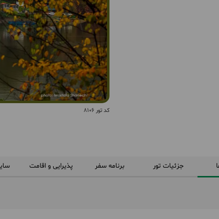
کد تور 8106
ا
جزئیات تور
برنامه سفر
پذیرایی و اقامت
سای