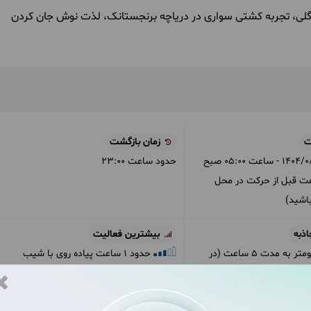
لی، تجربه کشتی سواری در دریاچه برنجستانک، لذت نوش جان کردن
ت
زمان بازگشت
1404/0
- ساعت
05:00
صبح
حدود ساعت
23:00
عت قبل از حرکت در محل
اشید)
اذبه
بیشترین فعالیت
حدود 221 کیلومتر به مدت 5 ساعت (در
حدود 1 ساعت پیاده روی با شیب
ایط عادی جاده)
متوسط (طبیعت)