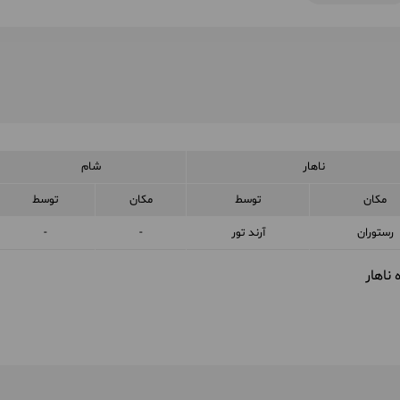
ناهار
شام
مکان
توسط
مکان
توسط
رستوران
آرند تور
-
-