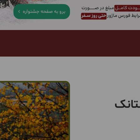
برو به صفحه جشنواره
تانک