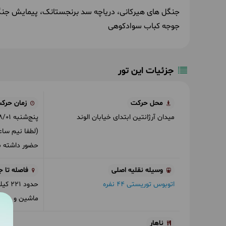
جنگل های هیرکانی، دریاچه سد برنجستانک، پیمایش جنگ
جوجه کباب سوادکوهی
جزئیات این تور
محل حرکت
زمان حرک
میدان آرژانتین ابتدای خیابان الوند
پنج‌شنبه
8/01
(لطفا نیم سا
حضور داشته ب
وسیله نقلیه اصلی
فاصله تا ج
اتوبوس توریستی 44 نفره
ماشین و در شر
ناهار