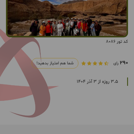
کد تور 8086
290
رای
شما هم امتیاز بدهید!
3.5 روزه از 3 آذر 1404