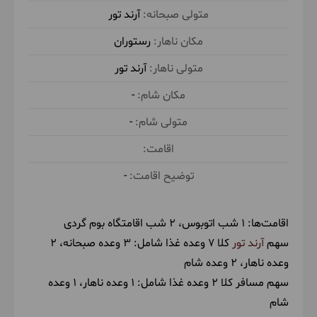
آرند تور
گردی
(نخل و نرگس)
رستوران
آرند تور
4
-
پنج‌شنبه
1404/09/06
November 27, 2025
|
-
بعد از صرف صبحانه طبس را ترک می‌کنیم و به دیدار
تپه رملهای روان حلوان خواهیم رفت. سپس به روستای
خور می‌رویم. ناهار را نوش جان می‌کنیم و با خاطراتی
-
شیرین از سرزمین نخل و شالیزار به تهران باز می‌گردیم.
اقامت‌ها:
1 شب اتوبوس
2 شب اقامتگاه بوم گردی
حدود 1 ساعت پیاده روی در طبیعت
سهم
آرند تور
کلا 7 وعده غذا شامل:
3 وعده صبحانه
2
وعده ناهار
2 وعده شام
سهم مسافر کلا 2 وعده غذا شامل:
1 وعده ناهار
1 وعده
صبحانه در اقامتگاه بوم گردی توسط آرند تور
شام