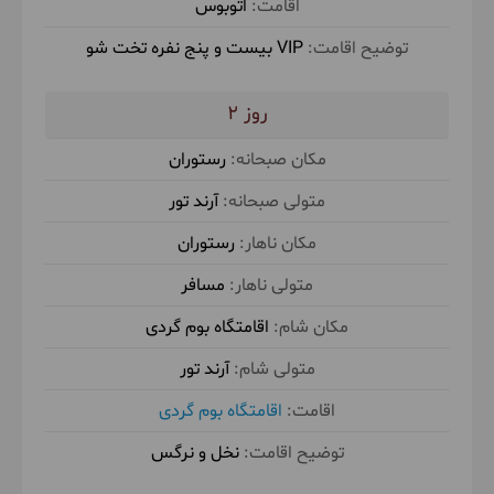
اتوبوس
می‌رویم.
VIP بیست و پنج نفره تخت شو
رودخانه نوردی و 1 ساعت پیاده روی در طبیعت در طبیعت و
2
فضای شهری
رستوران
آرند تور
صبحانه در رستوران توسط آرند تور
ناهار در
رستوران
رستوران توسط مسافر
شام در اقامتگاه بوم
مسافر
گردی توسط آرند تور
اقامت در اقامتگاه بوم
اقامتگاه بوم گردی
گردی
(نخل و نرگس)
آرند تور
اقامتگاه بوم گردی
3
نخل و نرگس
چهارشنبه
1404/09/05
November 26, 2025
|