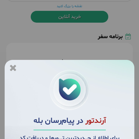
نقشه را بزرگ کنید
خرید آنلاین
برنامه سفر
1
دوشنبه
1404/09/03
November 24, 2025
|
در اواخر روز به سمت طبس حرکت می‌کنیم.
حدود 13 ساعت در وسیله نقلیه
آرندتور
در پیام‌رسان بله
شام در رستوران توسط مسافر
اقامت در اتوبوس
برای اطلاع از جــــدیدترین تــــــورها و دریافت کدِ