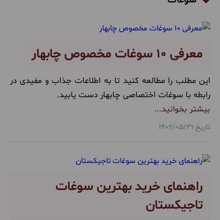
بهترین زمان سفر
(37)
اطلاعات عمومی
(284)
تورهای ارزان قیمت
معرفی ۱۰ سوغات مخصوص چابهار
(3)
جاهای دیدنی
(511)
این مطلب را مطالعه کنید تا به اطلاعات جذاب و مفیدی در
رابطه با سوغات اختصاصی چابهار دست یابید.
تورهای طبیعت گردی خارجی
(18)
بیشتر بخوانید...
راهنمای سفر
(52)
تاریخ 1402/05/31
سفرنامه
(4)
سوغات
(22)
راهنمای خرید بهترین سوغات
تفریحات
(16)
تاجیکستان