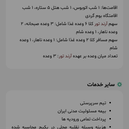
اقامت‌ها:
1 شب اتوبوس
1 شب هتل 5 ستاره
1 شب
اقامتگاه بوم گردی
سهم
آرند تور
کلا 6 وعده غذا شامل:
3 وعده صبحانه
2
وعده ناهار
1 وعده شام
سهم مسافر کلا 2 وعده غذا شامل:
1 وعده ناهار
1 وعده
شام
تعداد میان وعده بر عهده
آرند تور
: 3 وعده
سایر خدمات
تیم سرپرستی
بیمه مسئولیت مدنی ایران
پرداخت تمامی ورودیه ها
هزینه وسیله نقلیه محلی در پکیج محاسبه شده