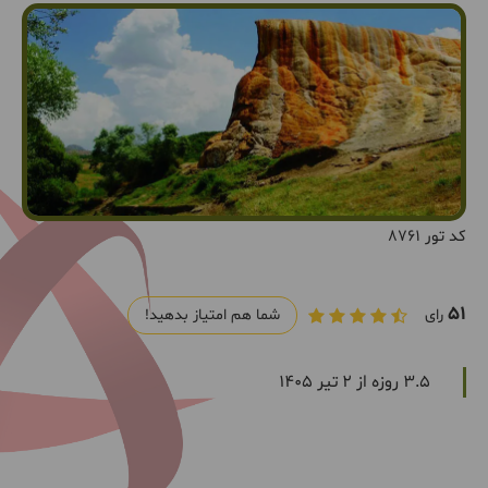
کد تور 8761
51
رای
شما هم امتیاز بدهید!
3.5 روزه از 2 تیر 1405