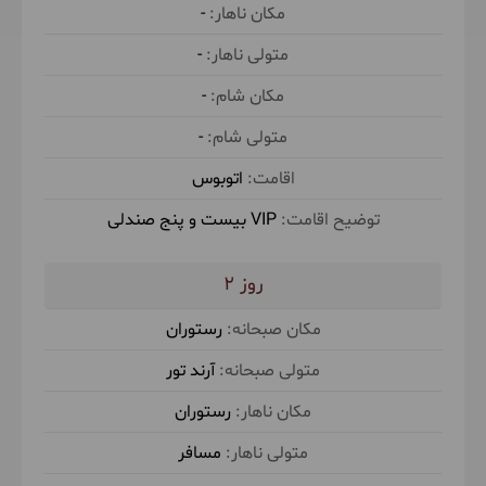
«گراوان» به معنی آبی سخت و سنگین است و شاید
-
به‌دلیل وجود املاح زیاد در آب این چشمه، آن را چشمه
-
گراوان نامیده‌اند. حوالی عصر برای استراحت و اقامت به
-
بانه می‌رویم.
-
حدود 3 ساعت پیاده روی با شیب متوسط در طبیعت
اتوبوس
VIP بیست و پنج صندلی
صبحانه در رستوران توسط آرند تور
ناهار در
2
رستوران توسط مسافر
شام در رستوران توسط
رستوران
مسافر
اقامت در هتل 5 ستاره
(هاله بانه)
آرند تور
رستوران
3
مسافر
پنج‌شنبه
1405/04/04
June 25, 2026
|