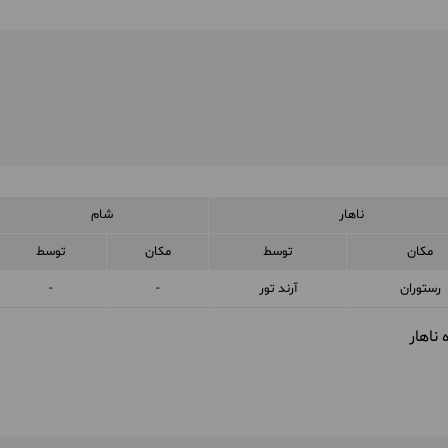
ناهار
شام
مکان
توسط
مکان
توسط
رستوران
آرند تور
-
-