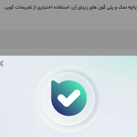
اچه نمک و پلی گون های زیبای آن، استفاده اختیاری از تفریحات کویر،
ت
زمان بازگشت
140
- ساعت
04:00
صبح
حدود ساعت
23:00
عت قبل از حرکت در محل
اشید)
یه محلی
بیشترین فعالیت
ن حضور در وسیله نقلیه
حدود 2 ساعت پیاده روی با شیب
 رفت و برگشت مجموعا حدود
متوسط (طبیعت)