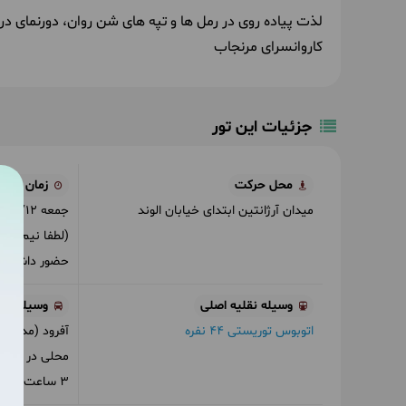
لذت پیاده روی در رمل ها و تپه های شن روان، دورنمای دری
کاروانسرای مرنجاب
جزئیات این تور
محل حرکت
زمان حرک
میدان آرژانتین ابتدای خیابان الوند
جمعه
4/10/12
(لطفا نیم سا
حضور داشته ب
وسیله نقلیه اصلی
وسیله نقل
اتوبوس توریستی 44 نفره
آفرود
(مدت زما
محلی در مسیر
3 ساعت)