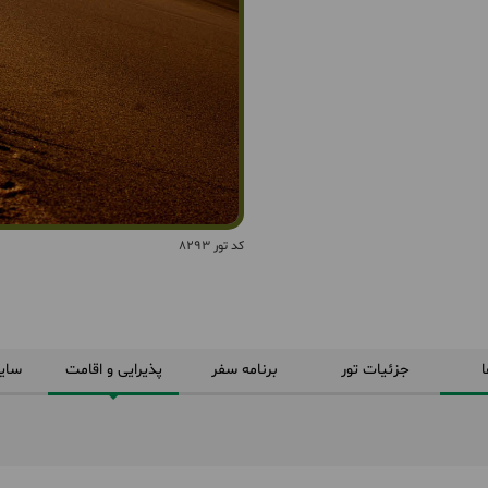
کد تور 8293
ا
جزئیات تور
برنامه سفر
پذیرایی و اقامت
سای