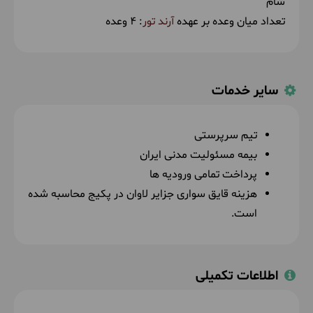
شام
صبحانه در رستوران توسط آرند تور
ناهار در
تعداد میان وعده بر عهده
آرند تور
: 4 وعده
رستوران توسط مسافر
اقامت در اتوبوس
(VIP
بیست و پنج صندلی)
سایر خدمات
تیم سرپرستی
بیمه مسئولیت مدنی ایران
پرداخت تمامی ورودیه ها
هزینه قایق سواری جزایر لاوان در پکیج محاسبه شده
است.
اطلاعات تکمیلی