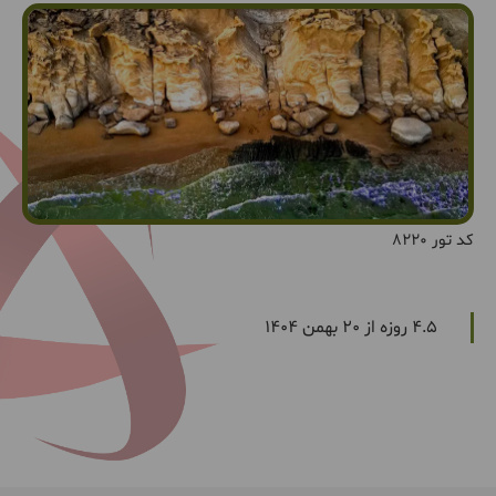
کد تور 8220
4.5 روزه از 20 بهمن 1404