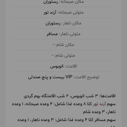
رستوران
ناهار در خانه محلی توسط آرند تور
شام در
آرند تور
اقامتگاه بوم گردی توسط آرند تور
اقامت در
رستوران
اتوبوس
(VIP بیست و پنج صندلی)
مسافر
-
5
-
جمعه
1404/11/24
February 13, 2026
|
اتوبوس
پس از صرف صبحانه مسیرمان را تا رسیدن به تهران
ادامه می‌دهیم. خاطرات به یادماندنی سواحل گرم خلیج
VIP بیست و پنج صندلی
فارس بخش پایان ناپذیر این سفر به یادماندنی خواهد
بود. حوالی عصر به تهران خواهیم رسید.
اقامت‌ها:
3 شب اتوبوس
2 شب اقامتگاه بوم گردی
سهم
آرند تور
کلا 8 وعده غذا شامل:
4 وعده صبحانه
1 وعده
حدود 13 ساعت در وسیله نقلیه
ناهار
3 وعده شام
سهم مسافر کلا 4 وعده غذا شامل:
3 وعده ناهار
1 وعده