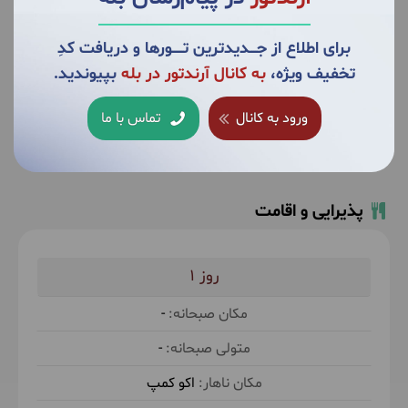
در منطقه شفیع آباد ترنسفر خواهیم شد. در مسیرمان
از باغ ثبت جهانی شازده ماهان و گلدانهای طبیعی کویر
برای اطلاع از جــــدیدترین تــــــورها و دریافت کدِ
"نبکاها" دیدن می‌کنیم. حوالی ظهر به هتل می‌رسیم و
تخفیف ویژه،
به کانال آرندتور در بله
بپیوندید.
بعد از پذیرش و صرف ناهاری دلچسب به سوی کلوت ها
حرکت می‌کنیم. غروب آفتاب را در کنار کلوت‌های زیبای
ورود به کانال
تماس با ما
شهداد تجربه خواهیم کرد و اوایل شب به اکوکمپ باز
بیشــتر
می‌گردیم. پس از استراحتی کوتاه و صرف شام مراسم
دور هم نشینی کنار آتش و در ادامه رصد آسمان لوت را
پیش رو داریم و برای ساعاتی ضمن شنیدن توضیحات
پذیرایی و اقامت
کارشناس رصد، غرق در آسمان اسرار آمیز لوت
می‌شویم.
1
حدود 4 ساعت پیاده روی در رمل و رصد آسمان در طبیعت
-
-
اکو کمپ
ناهار در اکو کمپ توسط آرند تور
شام در اکو