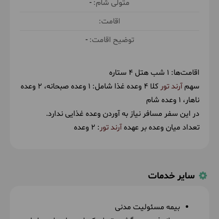
-
داشت و در نهایت طبق برنامه پروازی کرمان را ترک و با
پرواز به تهران باز می‌گردیم.
-
پیاده روی با شیب ملایم در طبیعت و فضای شهری
اقامت‌ها:
1 شب هتل 4 ستاره
سهم
آرند تور
کلا 4 وعده غذا شامل:
1 وعده صبحانه
2 وعده
صبحانه در اکو کمپ توسط آرند تور
ناهار در
ناهار
1 وعده شام
رستوران توسط آرند تور
در این سفر مسافر نیاز به آوردن وعده غذایی ندارد.
تعداد میان وعده بر عهده
آرند تور
: 2 وعده
سایر خدمات
بیمه مسئولیت مدنی