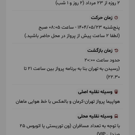
2 روزه از 23 مرداد (2 روز و 1 شب)
زمان حرکت
پنج‌شنبه
1404/05/23
- ساعت
08:05
صبح
(لطفا 2 ساعت پیش از پرواز در محل حاضر باشید.)
زمان بازگشت
حدود ساعت
20:00
(رسیدن به تهران بنا به برنامه پرواز بین ساعت 21 تا
22.30)
وسیله نقلیه اصلی
هواپیما
پرواز تهران-کرمان و بالعکس با خط هوایی ماهان
وسیله نقلیه محلی
با توجه به تعداد مسافران
(ون توریستی یا اتوبوس 25
صندلی VIP)