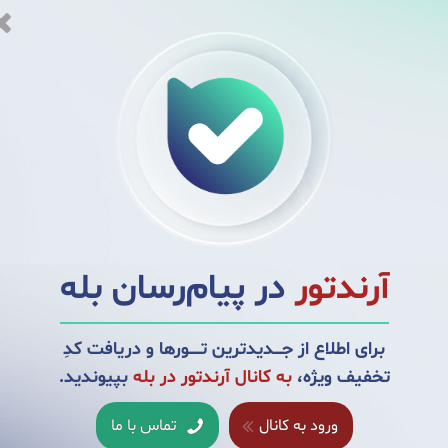
شاهی، کتابخانه سلطنتی
ت
زمان بازگشت
140
- ساعت
09:30
صبح
حدود ساعت
13:00
قیقه قبل از حرکت در محل
اشید)
آرندتور
در پیام‌رسان بله
برای اطلاع از جــــدیدترین تــــــورها و دریافت کدِ
تخفیف ویژه،
به کانال آرندتور در بله
بپیوندید.
ورود به کانال
تماس با ما