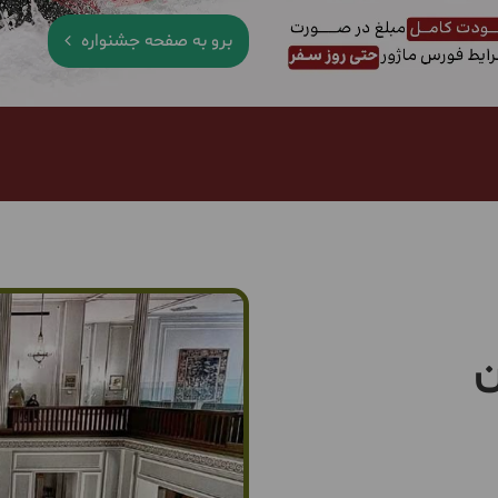
برو به صفحه جشنواره
ن