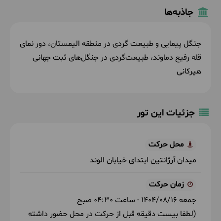
جاذبه‌ها
جنگل پیمایی و طبیعت گردی در منطقه الیمستان، دور نمای
قله رفیع دماوند،
طبیعت‌گردی در جنگل‌های ثبت جهانی
هیرکانی
جزئیات این تور
محل حرکت
میدان آرژانتین ابتدای خیابان الوند
زمان حرکت
جمعه
1404/08/16
- ساعت
04:30
صبح
(لطفا بیست دقیقه قبل از حرکت در محل حضور داشته