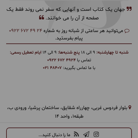
جهان یک کتاب است و آنهایی که سفر نمی روند فقط یک
صفحه از آن را می خوانند.
می‌توانید هر ساعتی از شبانه روز به شماره
0922 672 49 24
پیام بفرستید.
شنبه تا چهارشنبه:
9 الی 18
پنج شنبه‌ها:
9 الی 14
ایام تعطیل رسمی:
تماس با
0922 672 4924
با ما تماس بگیرید:
021 48407
بلوار فردوس غربی، چهارراه شقایق، ساختمان پرشیا، ورودی ب،
طبقه1، واحد 14
ما را دنبال کنید...