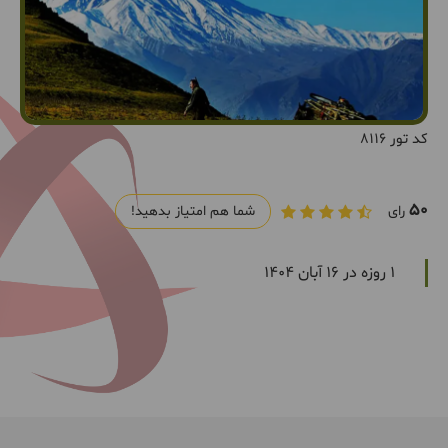
کد تور 8116
50
رای
شما هم امتیاز بدهید!
1 روزه در 16 آبان 1404