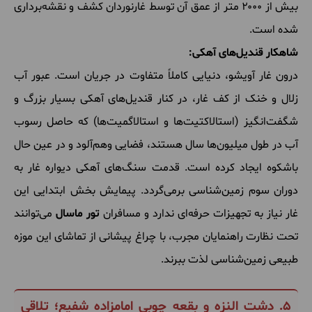
بیش از ۲۰۰۰ متر از عمق آن توسط غارنوردان کشف و نقشه‌برداری
شده است.
شاهکار قندیل‌های آهکی:
درون غار آویشو، دنیایی کاملاً متفاوت در جریان است. عبور آب
زلال و خنک از کف غار، در کنار قندیل‌های آهکی بسیار بزرگ و
شگفت‌انگیز (استالاکتیت‌ها و استالاگمیت‌ها) که حاصل رسوب
آب در طول میلیون‌ها سال هستند، فضایی وهم‌آلود و در عین حال
باشکوه ایجاد کرده است. قدمت سنگ‌های آهکی دیواره غار به
دوران سوم زمین‌شناسی برمی‌گردد. پیمایش بخش ابتدایی این
غار نیاز به تجهیزات حرفه‌ای ندارد و مسافران
تور ماسال
می‌توانند
تحت نظارت راهنمایان مجرب، با چراغ پیشانی از تماشای این موزه
طبیعی زمین‌شناسی لذت ببرند.
۵. دشت النزه و بقعه چوبی امامزاده شفیع؛ تلاقی