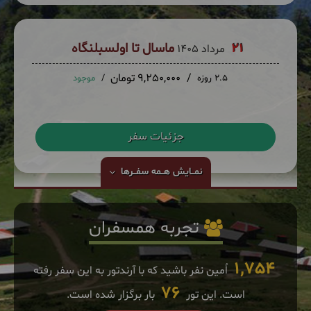
21
ماسال تا اولسبلنگاه
مرداد 1405
9,250,000 تومان
2.5 روزه
موجود
جزئیات سفر
نمــایش
هــمه سفــرها
تجربه همسفران
1,754
اٌمین نفر باشید که با آرندتور به این سفر رفته
76
است. این تور
بار برگزار شده است.