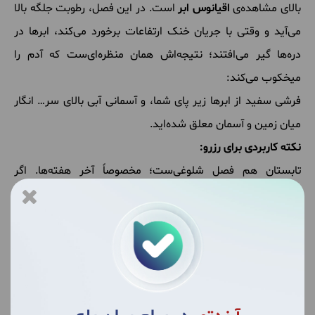
بالای مشاهده‌ی
اقیانوس ابر
است. در این فصل، رطوبت جلگه بالا
می‌آید و وقتی با جریان خنک ارتفاعات برخورد می‌کند، ابرها در
دره‌ها گیر می‌افتند؛ نتیجه‌اش همان منظره‌ای‌ست که آدم را
میخکوب می‌کند:
فرشی سفید از ابرها زیر پای شما، و آسمانی آبی بالای سر… انگار
میان زمین و آسمان معلق شده‌اید.
نکته کاربردی برای رزرو:
تابستان هم فصل شلوغی‌ست؛ مخصوصاً آخر هفته‌ها. اگر
برنامه‌تان آرامش و سکوت است، زمان‌های وسط هفته یا اوایل تیر
معمولاً خلوت‌تر از اواسط مرداد هستند.
پاییز؛ سمفونی رنگ‌ها، خلوتِ ناب و یوگا در مه
پاییز ماسال برای کسانی‌ست که با طبیعت “حرف می‌زنند”. مهر و