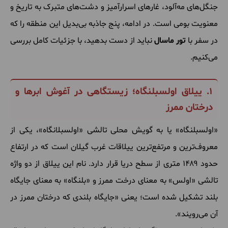
جنگل‌های مه‌آلود، غارهای اسرارآمیز و دشت‌های متبرک به تاریخ و
معنویت بومی است. در ادامه، پنج جاذبه بی‌بدیل این منطقه را که
در سفر با
تور ماسال
نباید از دست بدهید، با جزئیات کامل بررسی
می‌کنیم.
۱. ییلاق اولسبلنگاه؛ زیستگاهی در آغوش ابرها و
درختان ممرز
«اولسبلنگاه» یا به گویش محلی تالشی «اولسبلانگاه»، یکی از
معروف‌ترین و مرتفع‌ترین ییلاقات غرب گیلان است که در ارتفاع
حدود ۱۴۸۹ متری از سطح دریا قرار دارد. نام این ییلاق از دو واژه
تالشی «اولس» به معنای درخت ممرز و «بلنگاه» به معنای جایگاه
بلند تشکیل شده است؛ یعنی «جایگاه بلندی که درختان ممرز در
آن می‌رویند».