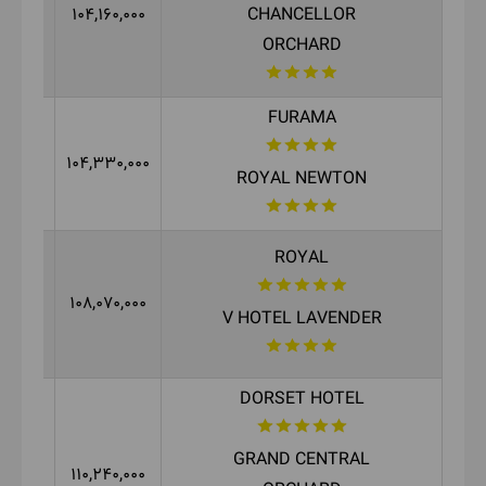
20,000
104,160,000
CHANCELLOR
ORCHARD
FURAMA
10,000
104,330,000
ROYAL NEWTON
ROYAL
10,000
108,070,000
V HOTEL LAVENDER
DORSET HOTEL
GRAND CENTRAL
50,000
110,240,000