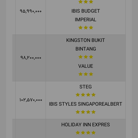
70,000
95,990,000
IBIS BUDGET
IMPERIAL
KINGSTON BUKIT
BINTANG
30,000
98,200,000
VALUE
STEG
20,000
102,570,000
IBIS STYLES SINGAPOREALBERT
HOLIDAY INN EXPRES