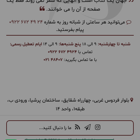
جهان یک کتاب است و آنهایی که سفر نمی روند فقط یک
صفحه از آن را می خوانند.
می‌توانید هر ساعتی از شبانه روز به شماره
0922 672 49 24
پیام بفرستید.
شنبه تا چهارشنبه:
9 الی 18
پنج شنبه‌ها:
9 الی 14
ایام تعطیل رسمی:
تماس با
0922 672 4924
با ما تماس بگیرید:
021 48407
بلوار فردوس غربی، چهارراه شقایق، ساختمان پرشیا، ورودی ب،
طبقه1، واحد 14
ما را دنبال کنید...
Copyright © 2026 ArandGasht. All rights reserved.