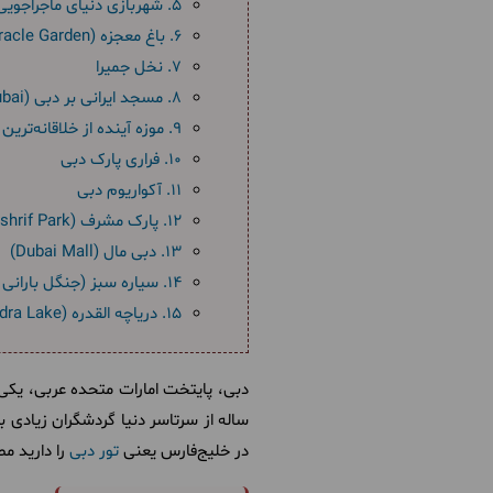
۵. شهربازی دنیای ماجراجویی آی ام جی (IMG Worlds of Adventure)
۶. باغ معجزه (Miracle Garden) از زیباترین مراکز تفریحی دبی
۷. نخل جمیرا
۸. مسجد ایرانی بر دبی (Iranian Mosque Bur Dubai)
۹. موزه آینده از خلاقانه‌ترین مراکز تفریحی دبی
۱۰. فراری پارک دبی
۱۱. آکواریوم دبی
۱۲. پارک مشرف (Mushrif Park)
۱۳. دبی مال (Dubai Mall)
۱۴. سیاره سبز (جنگل بارانی دبی)
۱۵. دریاچه القدره (Al Qudra Lake)
دبی، پایتخت امارات متحده عربی، یکی 
ساله از سرتاسر دنیا گردشگران زیادی ب
در خلیج‌فارس یعنی
تور دبی
را دارید مط