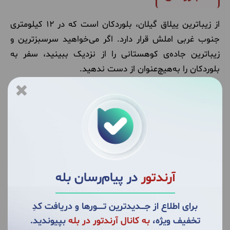
از زیباترین ییلاق گیلان، بلوردکان است که در ۱۲ کیلومتری
جنوب غربی املش قرار دارد. اگر می‌خواهید سرسبزترین و
زیباترین جاده‌ی کوهستانی را از نزدیک ببینید، سفر به
بلوردکان را به‌هیچ‌عنوان از دست ندهید.
رودخانه‌ی این منطقه در کنار طبیعت سرسبز و زیبای آن نگاه
هر بیننده‌ای را مجذوب خود می‌کند. شما می‌توانید با سفر
به بلوردکان و اقامت در خانه‌های چوبی آن حتی برای چند روز
هم که شده از دغدغه‌های زندگی فاصله گرفته و آرامش و
آسایش را در کنار جاذبه‌های طبیعی این روستا تجربه کنید.
۶. سلانسر؛ از قدیمی‌ترین ییلاق گیلان
آرندتور
در پیام‌رسان بله
در صورت سفر به رشت حتماً از سلانسر که نزدیک‌ترین ییلاق
برای اطلاع از جــــدیدترین تــــــورها و دریافت کدِ
گیلان به این شهر است، دیدن کنید. این ییلاق در فاصله‌ی
تخفیف ویژه،
به کانال آرندتور در بله
بپیوندید.
۳۰ کیلومتری شمال رودبار و در قسمت غربی رستم‌آباد واقع