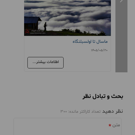
ماسال تا اولسبلنگاه
سافاری ی
405/05/20
1405/05/20
اطلاعات بیشتر...
بحث و تبادل نظر
نظر دهید
تعداد کاراکتر مانده:
300
متن