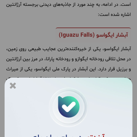
است. در ادامه، به چند مورد از جاذبه‌های دیدنی برجسته آرژانتین
اشاره شده است:
آبشار ایگواسو (Iguazu Falls)
آبشار ایگواسو، یکی از خیره‌کننده‌ترین عجایب طبیعی روی زمین،
در محل تلاقی رودخانه ایگوازو و رودخانه پارانا، در مرز بین آرژانتین
و برزیل قرار دارد. این آبشار در پارک ملی ایگواسو، یکی از میراث
جهانی یونسکو، قرار دارد، تشکیل شده از 275 آبشار است که یک
منظره فوق‌العاده ایجاد می‌کند و سالانه میلیون‌ها بازدیدکننده را به
خود جذب می‌کند.
پارک ملی لوس گلاسیارس (Los Glaciares
National Park)