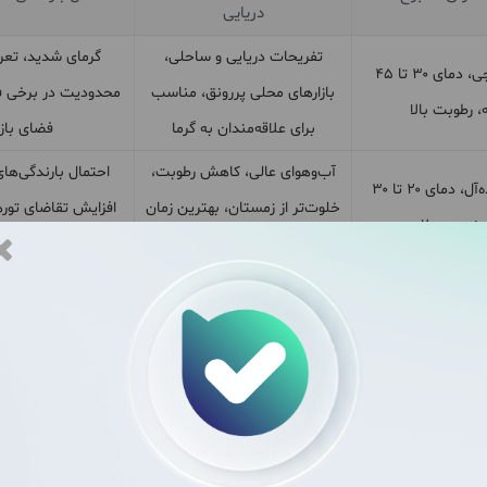
دریایی
تفریحات دریایی و ساحلی،
گرمای شدید، تعری
گرم و شرجی، دمای ۳۰ تا ۴۵
بازارهای محلی پررونق، مناسب
محدودیت در برخی ف
، رطوبت بالا
برای علاقه‌مندان به گرما
فضای باز
آب‌وهوای عالی، کاهش رطوبت،
احتمال بارندگی‌های
خنک و ایده‌آل، دمای ۲۰ تا ۳۰
خلوت‌تر از زمستان، بهترین زمان
افزایش تقاضای توره
 نسیم ملایم
برای گشت‌وگذار
تعطیلات
بهترین فصل سفر، هوای خنک و
افزایش هزینه اقامت
ملایم و دلپذیر، دمای ۱۵ تا ۲۵
متعادل، بیشترین تعداد تورها،
شلوغی بیشتر نسبت
کمترین رطوبت
مناسب برای همه افراد
فصول