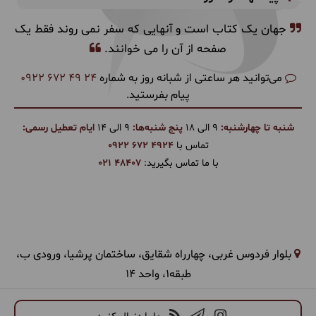
جهان یک کتاب است و آنهایی که سفر نمی روند فقط یک
صفحه از آن را می خوانند.
می‌توانید هر ساعتی از شبانه روز به شماره
0922 672 49 24
پیام بفرستید.
شنبه تا چهارشنبه:
9 الی 18
پنج شنبه‌ها:
9 الی 14
ایام تعطیل رسمی:
تماس با
0922 672 4924
با ما تماس بگیرید:
021 48407
بلوار فردوس غربی، چهارراه شقایق، ساختمان پرشیا، ورودی ب،
طبقه1، واحد 14