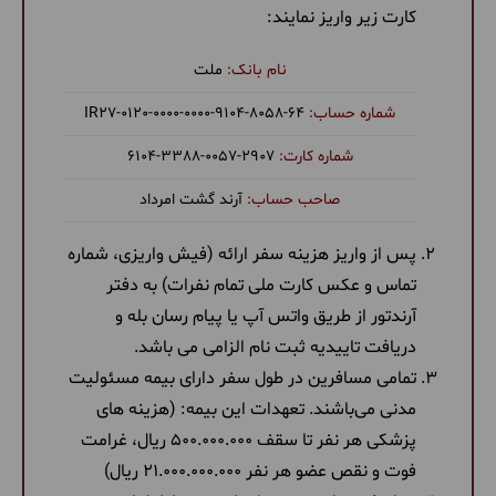
کارت زیر واریز نمایند:
ملت
‎IR27-0120-0000-0000-9104-8058-64
6104-3388-0057-2907
آرند گشت امرداد
پس از واریز هزینه سفر ارائه (فیش واریزی، شماره
تماس و عکس کارت ملی تمام نفرات) به دفتر
آرندتور از طریق واتس آپ یا پیام رسان بله و
دریافت تاییدیه ثبت نام الزامی می باشد.
تمامی مسافرین در طول سفر دارای بیمه مسئولیت
مدنی می‌باشند. تعهدات این بیمه: (هزینه های
پزشکی هر نفر تا سقف 500.000.000 ریال، غرامت
فوت و نقص عضو هر نفر 21.000.000.000 ریال)