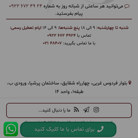
می‌توانید هر ساعتی از شبانه روز به شماره
0922 672 49 24
پیام بفرستید.
شنبه تا چهارشنبه:
9 الی 18
پنج شنبه‌ها:
9 الی 14
ایام تعطیل رسمی:
تماس با
0922 672 4924
با ما تماس بگیرید:
021 48407
بلوار فردوس غربی، چهارراه شقایق، ساختمان پرشیا، ورودی ب،
طبقه1، واحد 14
ما را دنبال کنید...
Copyright © 2026 ArandGasht. All rights reserved.
برای تماس با ما کلیک کنید
طراحی سایت گردشگری
و
CRM
:
همورا