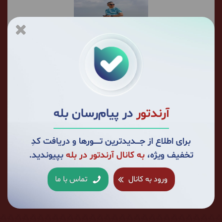
احسان رضوانی چمگردانی
از سال 1402 تا به حال 23 بار با ما سفر کرده است.
برای من باعث افتخاره که سال 1402 آژانس آرندتور را
برای سفر انتخاب کردم و تا الان کلی سفر باحال باهاشون
آرندتور
در پیام‌رسان بله
تجربه کردم. خیلی خیلی خوشحالم که عضو کوچکی از
خانواده دوست داشتنی آرندتور هستم. همیشه و
برای اطلاع از جــــدیدترین تــــــورها و دریافت کدِ
همیشه آرندتور
تخفیف ویژه،
به کانال آرندتور در بله
بپیوندید.
همراه ما در سفرهای:
خلیج نایبند تا ساحل مُکسّر
تنگه چیتاب
تا تنگه مهریان
ورود به کانال
تماس با ما