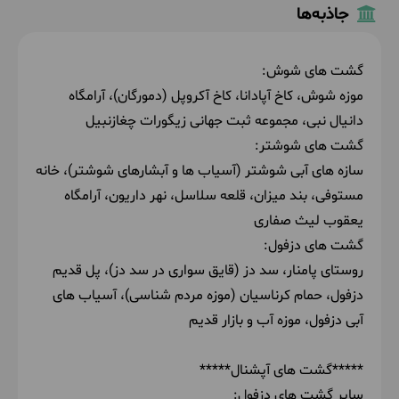
جاذبه‌ها
گشت های شوش:
موزه شوش، کاخ آپادانا، کاخ آکروپل (دمورگان)، آرامگاه
دانیال نبی، مجموعه ثبت جهانی زیگورات چغازنبیل
گشت های شوشتر:
سازه های آبی شوشتر (
آسیاب ها و آبشارهای شوشتر)، خانه
مستوفی
،‌ بند میزان، قلعه سلاسل، نهر داریون، آرامگاه
یعقوب لیث صفاری
گشت های دزفول:
روستای پامنار، سد دز (قایق سواری در سد دز)، پل قدیم
دزفول، حمام کرناسیان (موزه مردم شناسی)، آسیاب های
آبی دزفول، موزه آب و بازار قدیم
*****گشت های آپشنال*****
سایر گشت های دزفول: