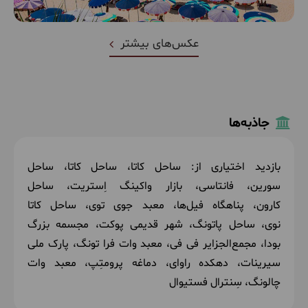
عکس‌های بیشتر
جاذبه‌ها
بازدید اختیاری از: ساحل کاتا، ساحل کاتا، ساحل
سورین، فانتاسی، بازار واکینگ اِستریت، ساحل
کارون، پناهگاه فیل‌ها، معبد جوی توی، ساحل کاتا
نوی، ساحل پاتونگ، شهر قدیمی پوکت، مجسمه‌ بزرگ
بودا، مجمع‌الجزایر فی‌ فی، معبد وات فرا تونگ، پارک ملی
سیرینات، دهکده راوای، دماغه‌ پرومتِپ، معبد وات
چالونگ، سِنترال فستیوال