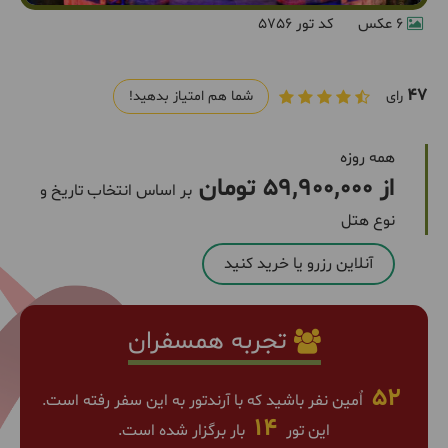
6 عکس
کد تور 5756
47
رای
شما هم امتیاز بدهید!
همه روزه
از 59,900,000 تومان
بر اساس انتخاب تاریخ و
نوع هتل
آنلاین رزرو یا خرید کنید
تجربه همسفران
52
اٌمین نفر باشید که با آرندتور به این سفر رفته است.
14
این تور
بار برگزار شده است.