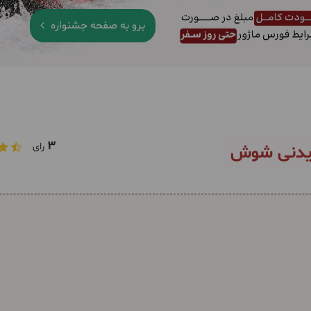
برو به صفحه جشنواره
3
رای
یدنی شوش