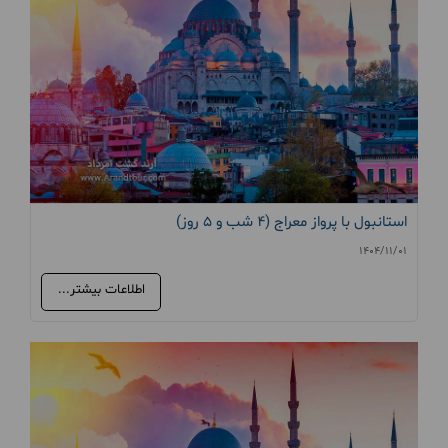
استانبول با پرواز معراج (4 شب و 5 روز)
1404/11/01
اطلاعات بیشتر...