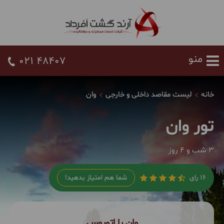
021 48407
خانه
لیست مقاصد داخلی و خارجی
وان
تور وان
3 شب و 4 روز
16 رای
شما هم امتیاز بدهید!
وان با اتوبوس