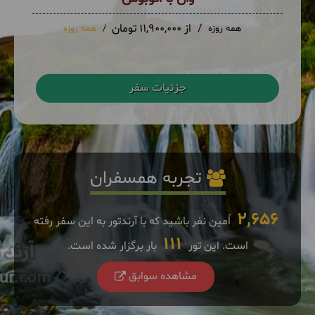
از 11,900,000 تومان
همه روزه
همه روزه
جزئیات سفر
تجربه همسفران
2,656
اٌمین نفر باشید که با آرندتور به این سفر رفته
111
است. این تور
بار برگزار شده است.
مشاهده سوابق