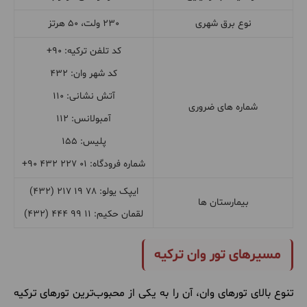
نوع برق شهری
230 ولت، 50 هرتز
کد تلفن ترکیه: 90+
کد شهر وان: 432
آتش نشانی: 110
شماره های ضروری
آمبولانس: 112
پلیس: 155
شماره فرودگاه: 01 227 432 90+
ایپک یولو: 78 19 217 (432)
بیمارستان ها
لقمان حکیم: 11 99 444 (432)
مسیرهای تور وان ترکیه
تنوع بالای تورهای وان، آن را به یکی از محبوب‌ترین تورهای ترکیه