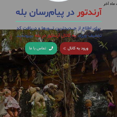
اه آخر
آرندتور
در پیام‌رسان بله
برای اطلاع از جــــدیدترین تــــــورها و دریافت کدِ
تخفیف ویژه،
به کانال آرندتور در بله
بپیوندید.
ورود به کانال
تماس با ما