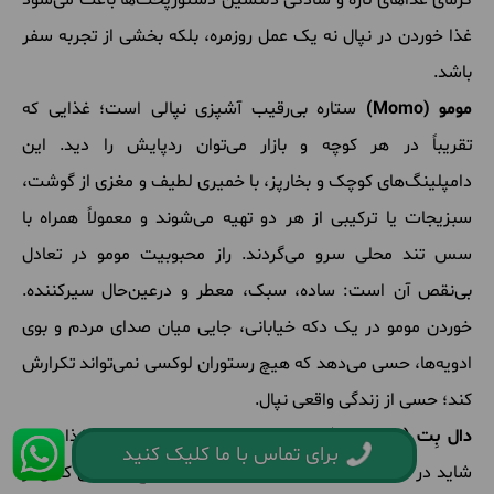
غذا خوردن در نپال نه یک عمل روزمره، بلکه بخشی از تجربه سفر
باشد.
مومو (Momo)
ستاره بی‌رقیب آشپزی نپالی است؛ غذایی که
تقریباً در هر کوچه و بازار می‌توان ردپایش را دید. این
دامپلینگ‌های کوچک و بخارپز، با خمیری لطیف و مغزی از گوشت،
سبزیجات یا ترکیبی از هر دو تهیه می‌شوند و معمولاً همراه با
سس تند محلی سرو می‌گردند. راز محبوبیت مومو در تعادل
بی‌نقص آن است: ساده، سبک، معطر و درعین‌حال سیرکننده.
خوردن مومو در یک دکه خیابانی، جایی میان صدای مردم و بوی
ادویه‌ها، حسی می‌دهد که هیچ رستوران لوکسی نمی‌تواند تکرارش
کند؛ حسی از زندگی واقعی نپال.
دال بِت (Dal Bhat)
ستون اصلی سفره نپالی‌هاست؛ غذایی که
برای تماس با ما کلیک کنید
شاید در نگاه اول ساده به نظر برسد، اما در واقع نمونه‌ای کامل از