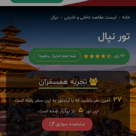
خانه
لیست مقاصد داخلی و خارجی
نپال
تور نپال
92 رای
شما هم امتیاز بدهید!
تجربه همسفران
27
اٌمین نفر باشید که با آرندتور به این سفر رفته است.
5
این تور
بار برگزار شده است.
مشاهده سوابق