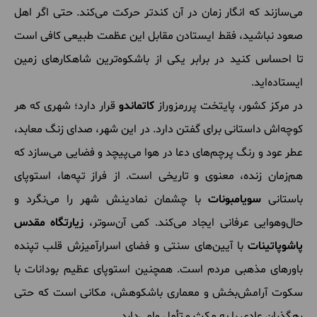
می‌سازند که انگار زمان در آن کندتر حرکت می‌کند. حتی اگر اهل
صعود نباشید، فقط ایستادن مقابل این عظمت طبیعی کافی است
تا احساس کنید در برابر یکی از باشکوه‌ترین شاهکارهای زمین
ایستاده‌اید.
در مرکز کشور، پایتخت پررمزوراز
کاتماندو
قرار دارد؛ شهری که هر
کوچه‌اش داستانی برای گفتن دارد. در این شهر، صدای زنگ معابد،
عطر عود و رنگ پرچم‌های دعا در هوا می‌پیچد و فضایی می‌سازد که
هم‌زمان زنده، معنوی و تاریخی است. از فراز تپه‌ها، استوپای
باستانی
سویامبونات
با چشمان نمادینش شهر را می‌نگرد و
حال‌وهوایی عرفانی ایجاد می‌کند. کمی آن‌سوتر،
زیارتگاه مقدس
پاشوپاتینات
با آیین‌های سنتی و فضای اسرارآمیزش قلب تپنده
باورهای مذهبی مردم است. همچنین استوپای عظیم بودانات با
سکوت آرامش‌بخش و معماری باشکوهش، مکانی است که حتی
رهگذران عادی را به مکث و تأمل وامی‌دارد.