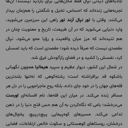
جاذبه‌های دیدنی نپال فقط مکان‌هایی برای بازدید نیستند؛ آن‌ها
تجربه‌هایی زنده‌اند که احساس، تخیل و شگفتی را هم‌زمان بیدار
می‌کنند. وقتی با
تور نپال آرند تور
راهی این سرزمین می‌شوید،
وارد دنیایی می‌شوید که در آن طبیعت، تاریخ و معنویت چنان در
هم تنیده‌اند که مرز میان واقعیت و رؤیا محو می‌شود. نپال
مقصدی نیست که صرفاً دیده شود؛ مقصدی است که باید لمسش
کرد، نفسش را کشید و در فضای رازآلودش غرق شد.
در شمال این کشور، دیوار عظیم و سپید
هیمالیا
همچون نگهبانی
باشکوه قد برافراشته است؛ رشته‌کوهی که نه‌تنها بلندترین
قله‌های جهان را در خود جای داده، بلکه روح ماجراجویی را در دل هر
مسافر زنده می‌کند. در میان این قله‌ها، نام افسانه‌ای
اورست
می‌درخشد؛ بامی که نگاه‌کردن به آن هم حس فتح دنیا را در ذهن
تداعی می‌کند. مسیرهای کوه‌پیمایی پیچ‌درپیچ، یخچال‌های
درخشان، روستاهای کوهستانی و سکوت خالص ارتفاعات، فضایی