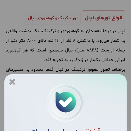
انواع تورهای نپال
تور ترکینگ و کوهنوردی نپال
نپال برای علاقه‌مندان به کوهنوردی و ترکینگ، یک بهشت واقعی
به شمار می‌رود. با داشتن ۸ قله از ۱۴ قله بالای ۸۰۰۰ متر دنیا از
جمله اورست (۸۸۴۸ متر)، نپال مقصدی است که هر کوهنورد
ایرانی حداقل یک‌بار در زندگی باید تجربه کند.
برخلاف تصور عموم، ترکینگ در نپال فقط محدود به مسیرهای
سخت و حرفه‌ای نیست. مسیرهایی مانند پون هیل با حداکثر
ارتفاع ۳۲۱۰ متر یا ترکینگ دره کاتماندو، گزینه‌های عالی برای افراد
مبتدی یا با آمادگی جسمانی متوسط هستند.
نکته کلیدی برای مسافران ایرانی این است که بهترین زمان برای
ترکینگ در نپال، ماه‌های مهر تا آبان و اسفند تا اردیبهشت است
که با تعطیلات نوروز ایرانیان همپوشانی دارد و امکان برنامه‌ریزی