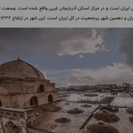
ایران
است
و
در
مرکز
استان
آذربایجان
غربی
واقع
شده
است
.
وسعت
ا
ران
و
دهمین
شهر
پرجمعیت
در
کل
ایران
است
.
این
شهر
در
ارتفاع ۱۳۳۲ متری