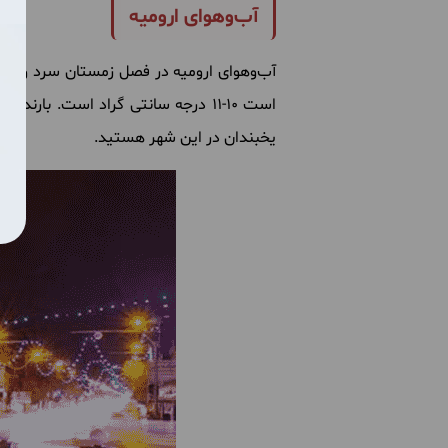
آب‌وهوای ارومیه
آب
وهوای
ارومیه
در
فصل
زمستان
سرد
و
خش
است
10-11
درجه
سانتی
گراد
است
.
بارندگی
یخبندان
در
این
شهر
هستید
.