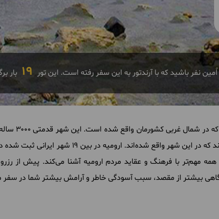
19
ٌمین نفر باشید که با آرندتور به این سفر رفته است. این تور
بار بر
که
در
شمال
غربی
کشورمان
واقع
شده
است
.
این
شهر
قدمتی ۳۰۰۰ ساله
د
که
در
این
شهر
واقع
شده
اند
.
ارومیه
در
بین ۱۹ شهر
ایرانی
ثبت
شده
د
همه
مهم
تر
با
فرهنگ
و
عقاید
مردم
ارومیه
آشنا
می
کند
.
پیش
از
رزرو
اهی
بیشتر
از
مقصد، سبب
آسودگی
خاطر
و
آرامش
بیشتر
شما
در
سفر
م