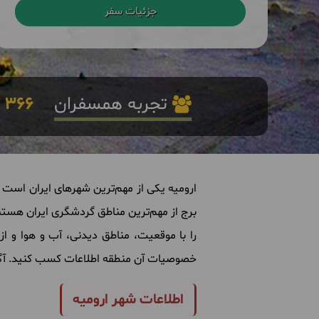
جزئیات سفر
تجربه همسفران
366
ا
ارومیه
یکی
از
مهم
ترین
شهرهای
ایران
است
برج
از
مهم
ترین
مناطق
گردشگری
ایران
هستن
را
با
موقعیت، مناطق
دیدنی، آب
و
هوا
و
از
خصوصیات
آن
منطقه
اطلاعات
کسب
کنید
.
آگ
اطلاعات شهر ارومیه