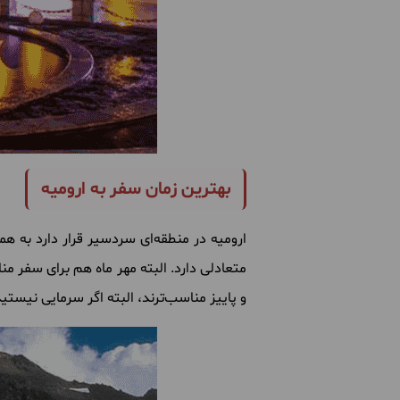
بهترین زمان سفر به ارومیه
ارومیه
در
منطقه
ای
سردسیر
قرار
دارد
به
هم
متعادلی
دارد
.
البته
مهر
ماه
هم
برای
سفر
من
و
پاییز
مناسب
ترند، البته
اگر
سرمایی
نیستید