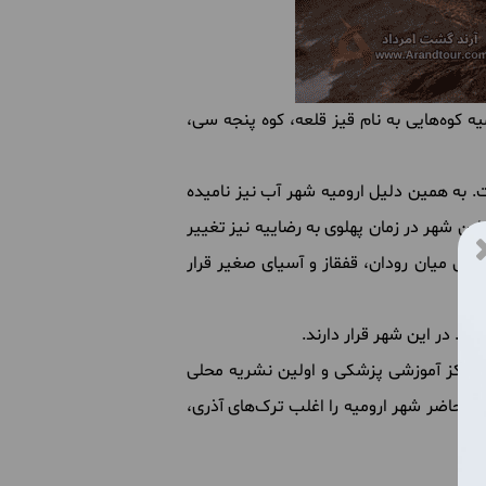
یه
کوه
هایی
به
نام
قیز
قلعه، کوه
پنجه
سی،
.
به
همین
دلیل
ارومیه
شهر
آب
نیز
نامیده
این
شهر
در
زمان
پهلوی
به
رضاییه
نیز
تغییر
باطی
میان
رودان، قفقاز
و
آسیای
صغیر
قرار
و
...
در
این
شهر
قرار
دارند
.
مرکز
آموزشی
پزشکی
و
اولین
نشریه
محلی
ال
حاضر
شهر
ارومیه
را
اغلب
ترک
های
آذری،