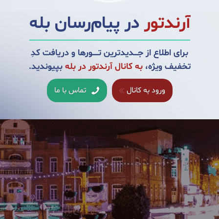
آرندتور
در پیام‌رسان بله
ک
است
و
در
فصل
تابستان
این
شهر
آب
وهوای
معتدلی
دارد
.
میانگین
در
این
شهر
از
ماه
آبان
شروع
می
شود
و
تا
آخر
اردیبهشت
ادامه
دارد
.
ب
برای اطلاع از جــــدیدترین تــــــورها و دریافت کدِ
تخفیف ویژه،
به کانال آرندتور در بله
بپیوندید.
ورود به کانال
تماس با ما