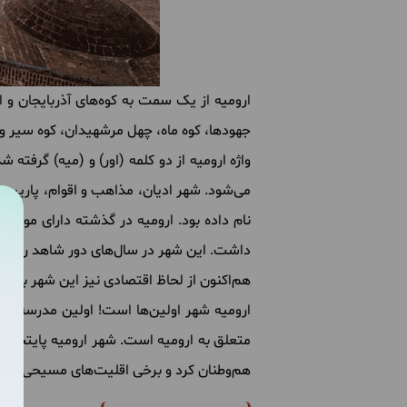
ارومیه
از
یک
سمت
به
کوه
های
آذربایجان
و
ا
جهودها، کوه
ماه، چهل
مرشهیدان، کوه
سیر
و
واژه
ارومیه
از
دو
کلمه
(
اور
)
و
(
میه
)
گرفته
شد
می
شود
.
شهر
ادیان، مذاهب
و
اقوام، پاریس
نام
داده
بود
.
ارومیه
در
گذشته
دارای
موقعی
داشت
.
این
شهر
در
سال
های
دور
شاهد
رویدا
هم
اکنون
از
لحاظ
اقتصادی
نیز
این
شهر
بسیار
ارومیه
شهر
اولین
ها
است
!
اولین
مدرسه
به
متعلق
به
ارومیه
است
.
شهر
ارومیه
پایتخت
هم
وطنان
کرد
و
برخی
اقلیت
های
مسیحی
و
دی