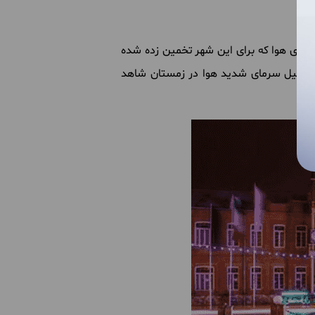
دمای
هوا
که
برای
این
شهر
تخمین
زده
شده
ه
دلیل
سرمای
شدید
هوا
در
زمستان
شاهد