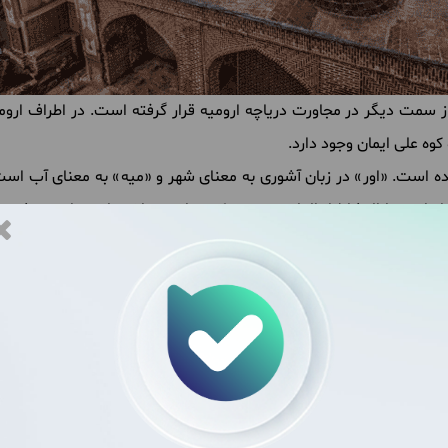
ز
سمت
دیگر
در
مجاورت
دریاچه
ارومیه
قرار
گرفته
است
.
در
اطراف
اروم
کوه
علی
ایمان
وجود
دارد
.
ه
است
. «
اور
»
در
زبان
آشوری
به
معنای
شهر
و
«
میه
»
به
معنای
آب
است
ایران
و
دارالنشاط
از
القابی
هستند
که
به
ارومیه
اختصاص
داده
می
شود
.
ت
مکانی
بسیار
مناسبی
بوده
است
.
این
شهر
در
مجاورت
شاهراه
های
ارت
دهای
مختلفی
ازجمله
اشغال
روس
ها، عثمانی
ها
و
...
بوده
است
.
فعال
است
.
کارخانه
های
اروم
آدا، تراکتورسازی
ارومیه، ساندیس
و
اسپوتا
شکل
نوین، اولین
بیمارستان
مدرن، اولین
شبکه
تلویزیون
محلی، اولین
والیبال
ایران
است
و
دومین
شهر
پرترافیک
ایران
محسوب
می
شود
.
در
ح
گر
ادیان
تشکیل
می
دهند
.